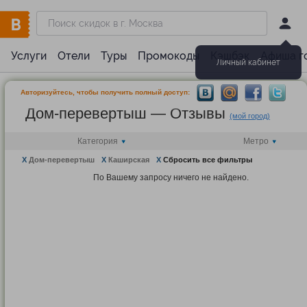
Услуги
Отели
Туры
Промокоды
Кэшбэк
Афиша г
Личный кабинет
Авторизуйтесь, чтобы получить полный доступ:
Дом-перевертыш — Отзывы
(мой город)
Категория
Метро
X
Дом-перевертыш
X
Каширская
X
Сбросить все фильтры
По Вашему запросу ничего не найдено.