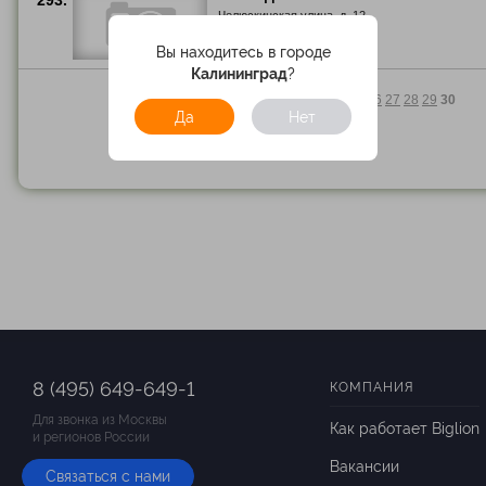
293.
Челюскинская улица, д. 12
Вы находитесь в городе
Калининград
?
<<
1
..
26
27
28
29
30
Да
Нет
8 (495) 649-649-1
КОМПАНИЯ
Для звонка из Москвы
Как работает Biglion
и регионов России
Вакансии
Связаться с нами