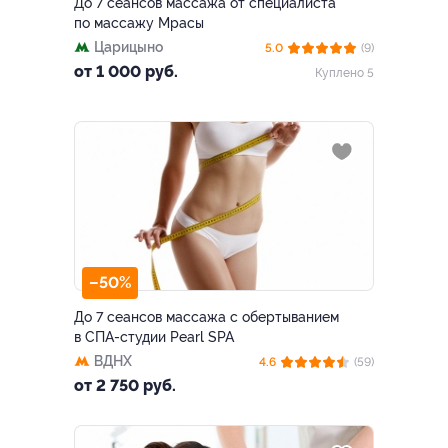
До 7 сеансов массажа от специалиста
по массажу Мрасы
Царицыно
5.0
(9)
от 1 000 руб.
Куплено 5
–50%
До 7 сеансов массажа с обертыванием
в СПА-студии Pearl SPA
ВДНХ
4.6
(59)
от 2 750 руб.