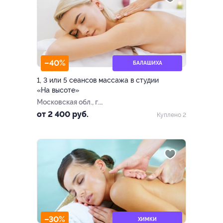
–40%
БАЛАШИХА
1, 3 или 5 сеансов массажа в студии
«На высоте»
Московская обл., г.
Балашиха, ул. Бояринова, д.
от 2 400 руб.
Куплено 2
30
–30%
ХИМКИ