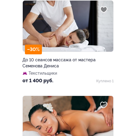
–30%
До 10 сеансов массажа от мастера
Семенова Дениса
Текстильщики
от 1 400 руб.
Куплено 1