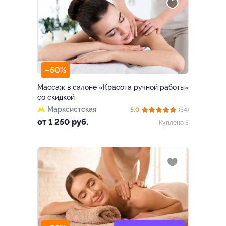
–50%
Массаж в салоне «Красота ручной работы»
со скидкой
Марксистская
5.0
(34)
от 1 250 руб.
Куплено 5