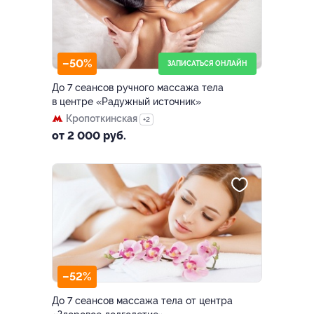
–50%
ЗАПИСАТЬСЯ ОНЛАЙН
До 7 сеансов ручного массажа тела
в центре «Радужный источник»
Кропоткинская
+2
от 2 000 руб.
–52%
До 7 сеансов массажа тела от центра