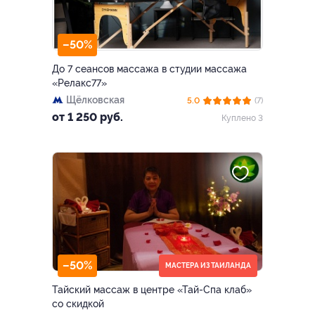
–50%
До 7 сеансов массажа в студии массажа
«Релакс77»
Щёлковская
5.0
(7)
от 1 250 руб.
Куплено 3
–50%
МАСТЕРА ИЗ ТАИЛАНДА
Тайский массаж в центре «Тай-Спа клаб»
со скидкой