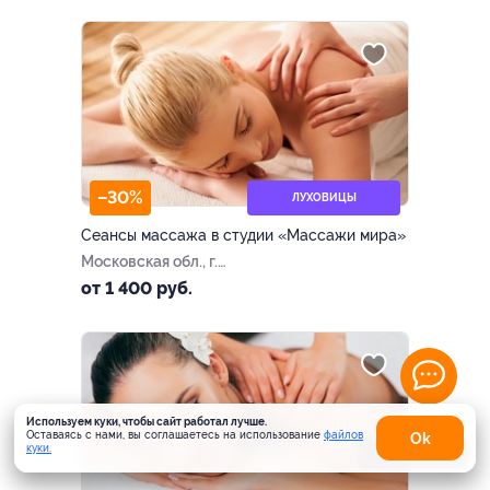
–30%
ЛУХОВИЦЫ
Сеансы массажа в студии «Массажи мира»
Московская обл., г.
Луховицы, ул. Пушкина, д.
от 1 400 руб.
153
Используем куки, чтобы сайт работал лучше.
Оставаясь с нами, вы соглашаетесь на использование
файлов
Оk
куки.
Карта