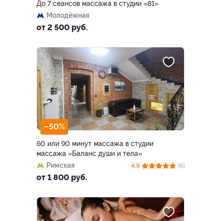
До 7 сеансов массажа в студии «81»
Молодёжная
от 2 500 руб.
–50%
60 или 90 минут массажа в студии
массажа «Баланс души и тела»
Римская
4.9
(6)
от 1 800 руб.