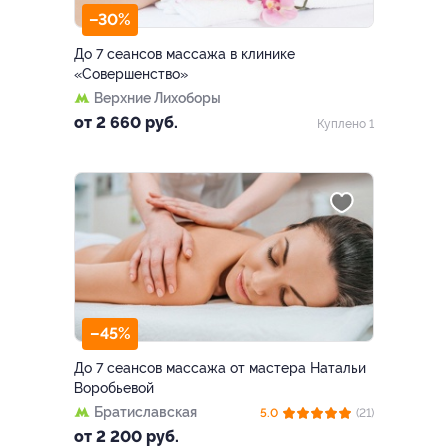
–30%
До 7 сеансов массажа в клинике
«Совершенство»
Верхние Лихоборы
от 2 660 руб.
Куплено 1
–45%
До 7 сеансов массажа от мастера Натальи
Воробьевой
Братиславская
5.0
(21)
от 2 200 руб.