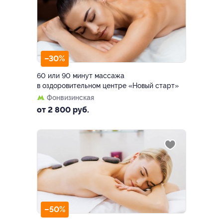
–30%
60 или 90 минут массажа
в оздоровительном центре «Новый старт»
Фонвизинская
от 2 800 руб.
–50%