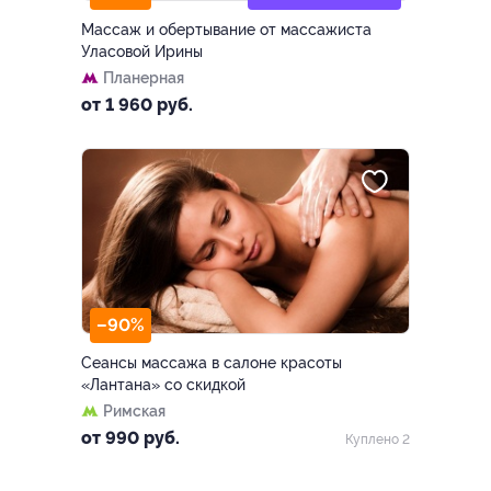
Массаж и обертывание от массажиста
Уласовой Ирины
Планерная
от 1 960 руб.
–90%
Сеансы массажа в салоне красоты
«Лантана» со скидкой
Римская
от 990 руб.
Куплено 2