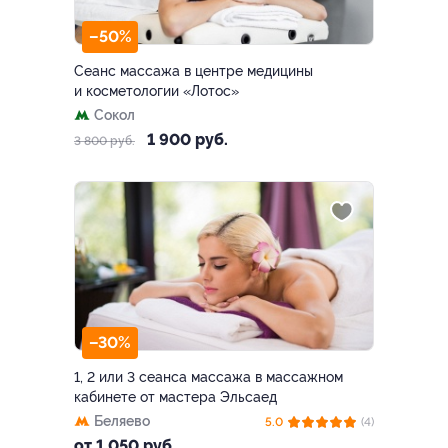
–50%
Сеанс массажа в центре медицины
и косметологии «Лотос»
Сокол
1 900 руб.
3 800 руб.
–30%
1, 2 или 3 сеанса массажа в массажном
кабинете от мастера Эльсаед
Беляево
5.0
(4)
от 1 050 руб.