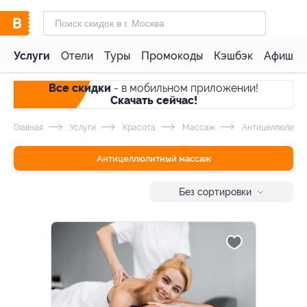
Услуги
Отели
Туры
Промокоды
Кэшбэк
Афиша 
Все скидки
- в мобильном приложении!
Скачать сейчас!
Главная
Услуги
Красота
Массаж
Антицеллюлитн
Антицеллюлитный массаж
Без сортировки