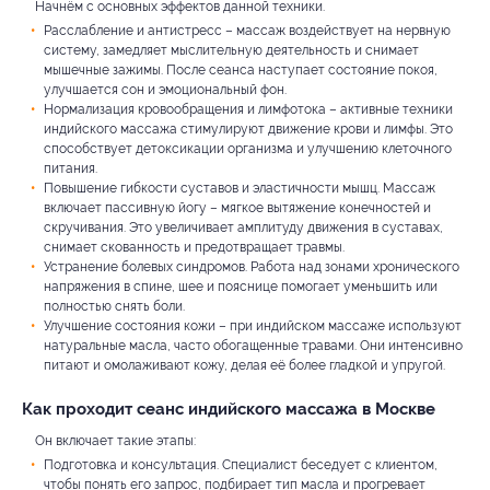
Начнём с основных эффектов данной техники.
Расслабление и антистресс – массаж воздействует на нервную
систему, замедляет мыслительную деятельность и снимает
мышечные зажимы. После сеанса наступает состояние покоя,
улучшается сон и эмоциональный фон.
Нормализация кровообращения и лимфотока – активные техники
индийского массажа стимулируют движение крови и лимфы. Это
способствует детоксикации организма и улучшению клеточного
питания.
Повышение гибкости суставов и эластичности мышц. Массаж
включает пассивную йогу – мягкое вытяжение конечностей и
скручивания. Это увеличивает амплитуду движения в суставах,
снимает скованность и предотвращает травмы.
Устранение болевых синдромов. Работа над зонами хронического
напряжения в спине, шее и пояснице помогает уменьшить или
полностью снять боли.
Улучшение состояния кожи – при индийском массаже используют
натуральные масла, часто обогащенные травами. Они интенсивно
питают и омолаживают кожу, делая её более гладкой и упругой.
Как проходит сеанс индийского массажа в Москве
Он включает такие этапы:
Подготовка и консультация. Специалист беседует с клиентом,
чтобы понять его запрос, подбирает тип масла и прогревает