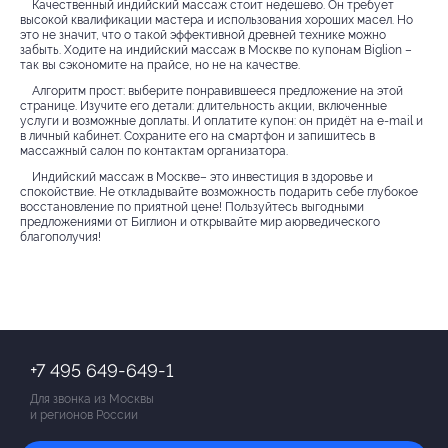
Качественный индийский массаж стоит недешево. Он требует
высокой квалификации мастера и использования хороших масел. Но
это не значит, что о такой эффективной древней технике можно
забыть. Ходите на индийский массаж в Москве по купонам Biglion –
так вы сэкономите на прайсе, но не на качестве.
Алгоритм прост: выберите понравившееся предложение на этой
странице. Изучите его детали: длительность акции, включенные
услуги и возможные доплаты. И оплатите купон: он придёт на e-mail и
в личный кабинет. Сохраните его на смартфон и запишитесь в
массажный салон по контактам организатора.
Индийский массаж в Москве– это инвестиция в здоровье и
спокойствие. Не откладывайте возможность подарить себе глубокое
восстановление по приятной цене! Пользуйтесь выгодными
предложениями от Биглион и открывайте мир аюрведического
благополучия!
+7 495 649-649-1
Для звонка из Москвы
и регионов России