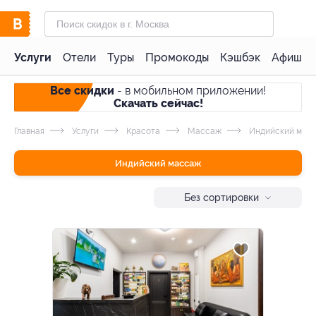
Услуги
Отели
Туры
Промокоды
Кэшбэк
Афиша 
Все скидки
- в мобильном приложении!
Скачать сейчас!
Главная
Услуги
Красота
Массаж
Индийский мас
Индийский массаж
Без сортировки