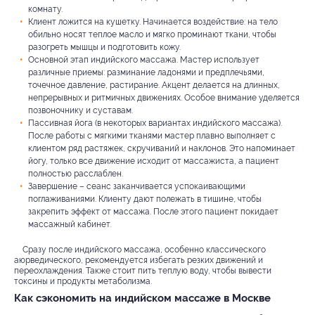
комнату.
Клиент ложится на кушетку. Начинается воздействие: на тело
обильно носят теплое масло и мягко проминают ткани, чтобы
разогреть мышцы и подготовить кожу.
Основной этап индийского массажа. Мастер использует
различные приемы: разминание ладонями и предплечьями,
точечное давление, растирание. Акцент делается на длинных,
непрерывных и ритмичных движениях. Особое внимание уделяется
позвоночнику и суставам.
Пассивная йога (в некоторых вариантах индийского массажа).
После работы с мягкими тканями мастер плавно выполняет с
клиентом ряд растяжек, скручиваний и наклонов. Это напоминает
йогу, только все движение исходит от массажиста, а пациент
полностью расслаблен.
Завершение – сеанс заканчивается успокаивающими
поглаживаниями. Клиенту дают полежать в тишине, чтобы
закрепить эффект от массажа. После этого пациент покидает
массажный кабинет.
Сразу после индийского массажа, особенно классического
аюрведического, рекомендуется избегать резких движений и
переохлаждения. Также стоит пить теплую воду, чтобы вывести
токсины и продукты метаболизма.
Как сэкономить на индийском массаже в Москве