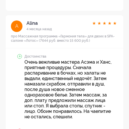
Alina
★
★
★
★
★
A
4 месяца назад
про Массажная программа «Гармония тела» для двоих в SPA-
салоне «Лотос» (7644 руб. вместо 15 600 руб.)
Достоинства
Очень вежливые мастера Асэма и Ханс,
приятные процедуры. Сначала
распаривание в бочках, но халаты не
выдали, единственный недочёт. Затем
намазали скрабом, отправили в душ,
после душа новое сменное
одноразовое белье. Затем массаж, за
доп. плату предложили массаж лица
или стоп. Я выбрала стопы, спутник -
лицо. Обоим понравилось. На чаепитие
не остались, спешили.