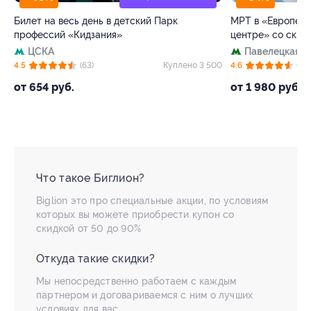
Билет на весь день в детский Парк
МРТ в «Европейс
профессий «Кидзания»
центре» со скид
ЦСКА
Павелецкая
+
 4
4.5
(63)
Куплено 3 500
4.6
(72)
от 654 руб.
от 1 980 руб.
Что такое Биглион?
Biglion это про специальные акции, по условиям
которых вы можете приобрести купон со
скидкой от 50 до 90%
Откуда такие скидки?
Мы непосредственно работаем с каждым
партнером и договариваемся с ним о лучших
условиях для вас