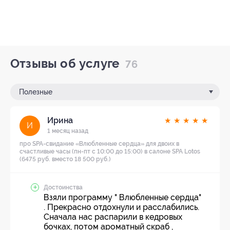
Отзывы об услуге
76
Полезные
Ирина
★
★
★
★
★
И
1 месяц назад
про SPA-свидание «Влюбленные сердца» для двоих в
счастливые часы (пн-пт с 10:00 до 15:00) в салоне SPA Lotos
(6475 руб. вместо 18 500 руб.)
Достоинства
Взяли программу " Влюбленные сердца"
. Прекрасно отдохнули и расслабились.
Сначала нас распарили в кедровых
бочках, потом ароматный скраб ,