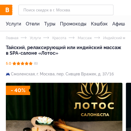
Услуги
Отели
Туры
Промокоды
Кэшбэк
Афиша 
Главная
Услуги
Красота
Массаж
Индийский мас
Тайский, релаксирующий или индийский массаж
в SPA-салоне «Лотос»
5.0
(6)
Смоленская,
г. Москва, пер. Сивцев Вражек, д. 37/16
- 40%