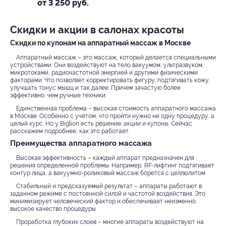
Коммунарка, ул. Липовый
от 3 250 руб.
Парк, д. 2
Скидки и акции в салонах красоты
Скидки по купонам на аппаратный массаж в Москве
Аппаратный массаж – это массаж, который делается специальными
устройствами. Они воздействуют на тело вакуумом, ультразвуком,
микротоками, радиочастотной энергией и другими физическими
факторами. Что позволяет корректировать фигуру, подтягивать кожу,
улучшать тонус мышц и так далее. Причем зачастую более
эффективно, чем ручные техники.
Единственная проблема – высокая стоимость аппаратного массажа
в Москве. Особенно с учётом, что пройти нужно не одну процедуру, а
целый курс. Но у Biglion есть решение: акции и купоны. Сейчас
расскажем подробнее, как это работает.
Преимущества аппаратного массажа
Высокая эффективность – каждый аппарат предназначен для
решения определенной проблемы. Например, RF-лифтинг подтягивает
контур лица, а вакуумно-роликовый массаж борется с целлюлитом.
Стабильный и предсказуемый результат – аппараты работают в
заданном режиме с постоянной силой и частотой воздействия. Это
минимизирует человеческий фактор и обеспечивает неизменно
высокое качество процедуры.
Проработка глубоких слоев – многие аппараты воздействуют на