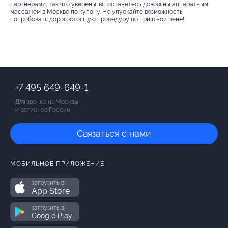
партнёрами, так что уверены: вы останетесь довольны аппаратным
массажем в Москве по купону. Не упускайте возможность
попробовать дорогостоящую процедуру по приятной цене!
+7 495 649-649-1
Для звонка из Москвы
и регионов России
Связаться с нами
МОБИЛЬНОЕ ПРИЛОЖЕНИЕ
загрузить в
App Store
загрузить в
Google Play