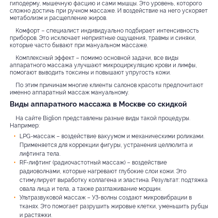
гиподерму, мышечную фасцию и сами мышцы. Это уровень, которого
сложно достичь при ручном массаже. И воздействие на него ускоряет
метаболизм и расщепление жиров.
Комфорт – специалист индивидуально подбирает интенсивность
приборов. Это исключает неприятные ощущения, травмы и синяки,
которые часто бывают при мануальном массаже.
Комплексный эффект – помимо основной задачи, все виды
аппаратного массажа улучшают микроциркуляцию крови и лимфы,
помогают выводить токсины и повышают упругость кожи.
По этим причинам многие клиенты салонов красоты предпочитают
именно аппаратный массаж мануальному.
Виды аппаратного массажа в Москве со скидкой
На сайте Biglion представлены разные виды такой процедуры.
Например:
LPG-массаж – воздействие вакуумом и механическими роликами.
Применяется для коррекции фигуры, устранения целлюлита и
лифтинга тела.
RF-лифтинг (радиочастотный массаж) – воздействие
радиоволнами, которые нагревают глубокие слои кожи. Это
стимулирует выработку коллагена и эластина. Результат: подтяжка
овала лица и тела, а также разглаживание морщин.
Ультразвуковой массаж – УЗ-волны создают микровибрации в
тканях. Это помогает разрушить жировые клетки, уменьшить рубцы
и растяжки.