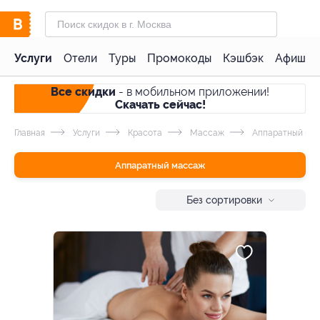
Услуги
Отели
Туры
Промокоды
Кэшбэк
Афиша 
Все скидки
- в мобильном приложении!
Скачать сейчас!
Главная
Услуги
Красота
Массаж
Аппаратный ма
Аппаратный массаж
Без сортировки