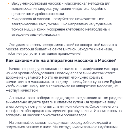
Вакуумно-роликовый массаж – классическая методика для
моделирования силуэта, улучшения лимфотока, борьбы с
целлюлитом и дряблостью кожи.
Микротоковый массаж – воздействие низкочастотными
электрическими импульсами. Оно направлено на улучшение
тонуса мышц и кожи, ускорение клеточного метаболизма и
выведение лишней жидкости.
Это далеко не весь ассортимент акций на аппаратный массаж в
Москве, который бывает на сайте Биглион. Заходите к нам чаще,
чтобы не пропустить выгодное предложение!
Как сэкономить на аппаратном массаже в Москве?
Качество процедуры зависит не только от квалификации мастера,
но и от уровня оборудования. Поэтому аппаратный массаж стоит
дороже мануального. Но это не значит, что нужно ходить к
сомнительным массажистам на дому – пользуйтесь купонами Biglion,
чтобы снизить цену. Так вы сэкономите на аппаратном массаже, не
жертвуя качеством.
Алгоритм прост: выберите подходящее предложение в этом разделе,
внимательно изучите детали и оплатите купон. Он придёт на вашу
электронную почту и появится в личном кабинете. Сохраните его на
телефон, чтобы предъявить администратору салона. И запишитесь на
аппаратный массаж по контактам организатора.
На этом всё: осталось насладиться процедурой со скидкой и
поделиться отзывом с нами. Мы сотрудничаем только с надёжными