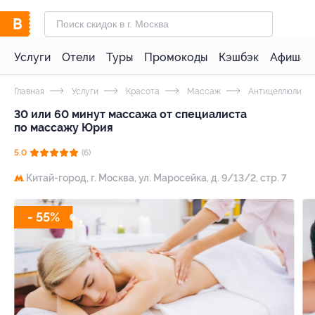
Услуги
Отели
Туры
Промокоды
Кэшбэк
Афиша 
Главная
Услуги
Красота
Массаж
Антицеллюлитн
30 или 60 минут массажа от специалиста
по массажу Юрия
5.0
(6)
Китай-город,
г. Москва, ул. Маросейка, д. 9/13/2, стр. 7
- 55%