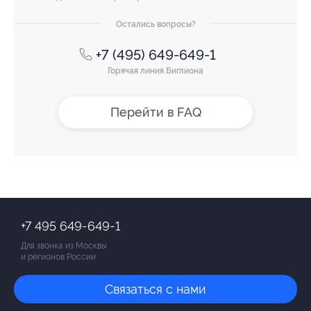
Остались вопросы?
+7 (495) 649-649-1
Горячая линия Биглиона
Перейти в FAQ
+7 495 649-649-1
Для звонка из Москвы
и регионов России
Связаться с нами