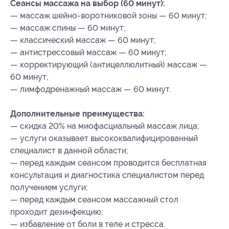
Сеансы массажа на выбор (60 минут):
— массаж шейно-воротниковой зоны — 60 минут;
— массаж спины — 60 минут;
— классический массаж — 60 минут;
— антистрессовый массаж — 60 минут;
— корректирующий (антицеллюлитный) массаж —
60 минут;
— лимфодренажный массаж — 60 минут.
Дополнительные преимущества:
— скидка 20% на миофасциальный массаж лица;
— услуги оказывает высококвалифицированный
специалист в данной области;
— перед каждым сеансом проводится бесплатная
консультация и диагностика специалистом перед
получением услуги;
— перед каждым сеансом массажный стол
проходит дезинфекцию;
— избавление от боли в теле и стресса.