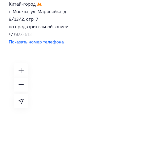
Китай-город
г. Москва, ул. Маросейка, д.
9/13/2, стр. 7
по предварительной записи
+7 (977) 513-56-13
Показать номер телефона