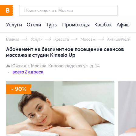
Услуги
Отели
Туры
Промокоды
Кэшбэк
Афиша 
Главная
Услуги
Красота
Массаж
Антицеллюлитн
Абонемент на безлимитное посещение сеансов
массажа в студии Kinesio Up
Южная,
г. Москва, Кировоградская ул., д. 14
всего 2 адреса
- 90%