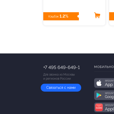
1.2%
Кэшбэк
+7 495 649-649-1
МОБИЛЬНО
Для звонка из Москвы
и регионов России
загрузи
App 
Связаться с нами
загрузи
Goog
загрузи
AppG