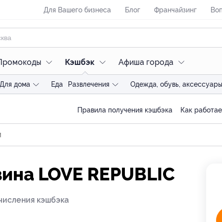
Для Вашего бизнеса
Блог
Франчайзинг
Воп
Промокоды
Кэшбэк
Афиша города
Для дома
Еда
Развлечения
Одежда, обувь, аксессуар
C
Правила получения кэшбэка
Как работае
зина LOVE REPUBLIC
числения кэшбэка