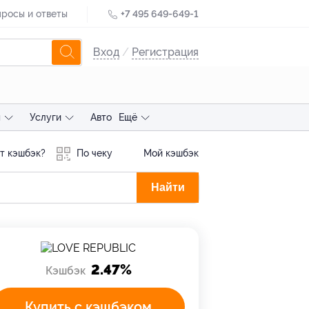
росы и ответы
+7 495 649-649-1
Вход
/
Регистрация
ы
Услуги
Авто
Ещё
т кэшбэк?
По чеку
Мой кэшбэк
Найти
2.47%
Кэшбэк
Купить с кэшбэком