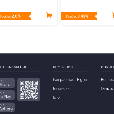
2.6%
3.45%
Кэшбэк
Кэшбэк
Е ПРИЛОЖЕНИЕ
КОМПАНИЯ
ИНФОР
Как работает Biglion
Вопрос
ть в
Store
Вакансии
Отзывы
ть в
le Play
Блог
ть в
allery