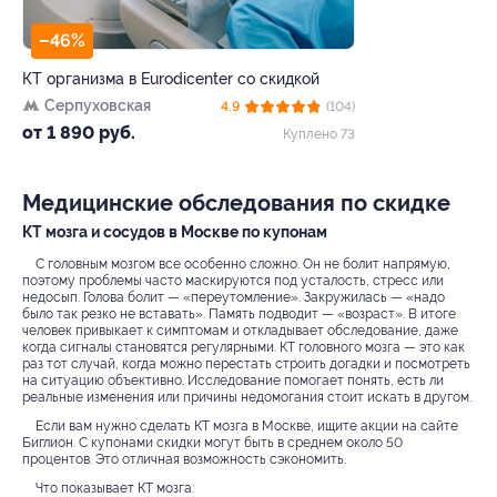
–46%
КТ организма в Eurodicenter со скидкой
Серпуховская
4.9
(104)
от 1 890 руб.
Куплено 73
Медицинские обследования по скидке
КТ мозга и сосудов в Москве по купонам
С головным мозгом все особенно сложно. Он не болит напрямую,
поэтому проблемы часто маскируются под усталость, стресс или
недосып. Голова болит — «переутомление». Закружилась — «надо
было так резко не вставать». Память подводит — «возраст». В итоге
человек привыкает к симптомам и откладывает обследование, даже
когда сигналы становятся регулярными. КТ головного мозга — это как
раз тот случай, когда можно перестать строить догадки и посмотреть
на ситуацию объективно. Исследование помогает понять, есть ли
реальные изменения или причины недомогания стоит искать в другом.
Если вам нужно сделать КТ мозга в Москве, ищите акции на сайте
Биглион. С купонами скидки могут быть в среднем около 50
процентов. Это отличная возможность сэкономить.
Что показывает КТ мозга: