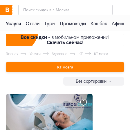
Услуги
Отели
Туры
Промокоды
Кэшбэк
Афиша 
Все скидки
- в мобильном приложении!
Скачать сейчас!
Главная
Услуги
Здоровье
КТ
КТ мозга
КТ мозга
Без сортировки