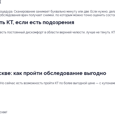
х
процедура. Сканирование занимает буквально минуту или две. Если нужно, дел
 обследования врач получает снимки, по которым можно точно оценить состоя
ть КТ, если есть подозрения
и есть постоянный дискомфорт в области верхней челюсти, лучше не тянуть. КТ
оскве: как пройти обследование выгодно
Но сейчас есть возможность пройти КТ по более выгодной цене — с купонами
скве!