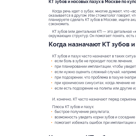
КТ зубов и носовых пазух в Москве по куп
Когда речь идет о зубах, многие думают, что «в
оказывается в другом. Или стоматолог говорит, чт
планируете сделать КТ зубов в Москве, ищите акц
сэкономить.
КТ зубов (или дентальная КТ) — это детальная 
окружающих структур. Он помогает понять, есть 
Когда назначают КТ зубов и
КТ зубов и пазух часто назначают в таких ситуа
если боль в зубе не проходит после лечения;
при планировании имплантации, чтобы увидеть
если нужно оценить сложный случай, наприме
при подозрении, что проблема в пазухе (напри
при хронических синуситах, когда лечение не
если есть подозрение на полипы или другие и
И, конечно, КТ часто назначают перед серьез
Плюсы КТ зубов и пазух:
быстрое получение результата;
возможность увидеть корни зубов и соседние
помогает избежать ошибок при имплантации и