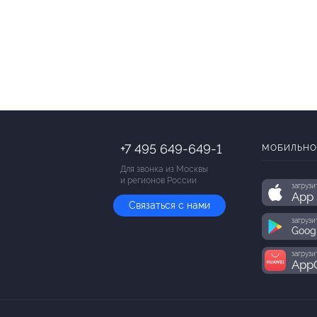
+7 495 649-649-1
МОБИЛЬНО
Для звонка из Москвы
и регионов России
загрузи
App 
Связаться с нами
загрузи
Goog
загрузи
AppG