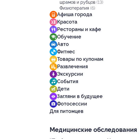
шрамов и рубцов
(13)
Физиотерапия
(6)
Афиша города
Красота
Рестораны и кафе
Обучение
Авто
Фитнес
Товары по купонам
Развлечения
Экскурсии
События
Дети
Загляни в будущее
Фотосессии
Для питомцев
Медицинские обследования 