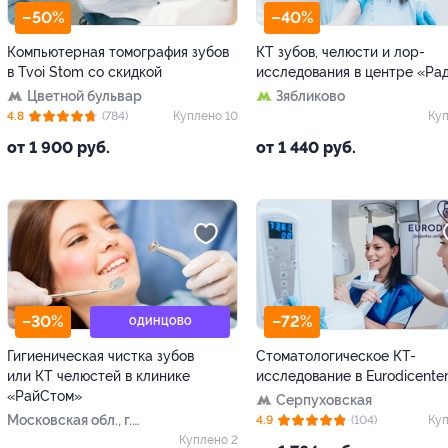
–50%
–40%
Компьютерная томография зубов
КТ зубов, челюсти и лор-
в Tvoi Stom со скидкой
исследования в центре «Ра
Цветной бульвар
Зябликово
4.8
(784)
Куплено 10
Куп
от 1 900 руб.
от 1 440 руб.
–30%
–72%
ОДИНЦОВО
Гигиеническая чистка зубов
Стоматологическое КТ-
или КТ челюстей в клинике
исследование в Eurodicente
«РайСтом»
Серпуховская
Московская обл., г.
4.9
(104)
Куп
Одинцово, Кутузовская
Куплено 2