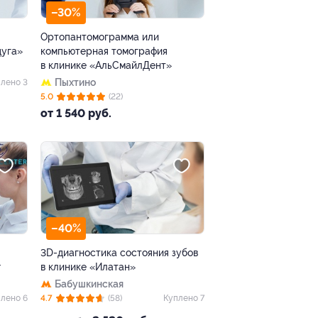
–30%
Ортопантомограмма или
дуга»
компьютерная томография
в клинике «АльСмайлДент»
Пыхтино
лено 3
5.0
(22)
от 1 540 руб.
–40%
3D-диагностика состояния зубов
r
в клинике «Илатан»
Бабушкинская
лено 6
4.7
(58)
Куплено 7