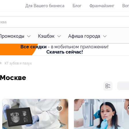
Для Вашего бизнеса
Блог
Франчайзинг
Воп
Промокоды
Кэшбэк
Афиша города
Все скидки
- в мобильном приложении!
Скачать сейчас!
КТ зубов и пазух
в Москве