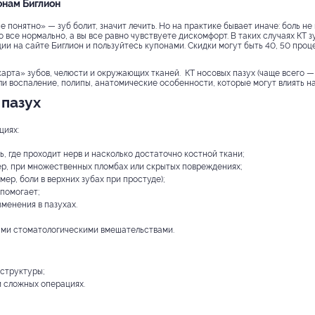
онам Биглион
се понятно» — зуб болит, значит лечить. Но на практике бывает иначе: боль не
о все нормально, а вы все равно чувствуете дискомфорт. В таких случаях КТ з
ии на сайте Биглион и пользуйтесь купонами. Скидки могут быть 40, 50 проц
«карта» зубов, челюсти и окружающих тканей. КТ носовых пазух (чаще всего 
ли воспаление, полипы, анатомические особенности, которые могут влиять на
 пазух
циях:
, где проходит нерв и насколько достаточно костной ткани;
р, при множественных пломбах или скрытых повреждениях;
мер, боли в верхних зубах при простуде);
 помогает;
зменения в пазухах.
ными стоматологическими вмешательствами.
 структуры;
 сложных операциях.