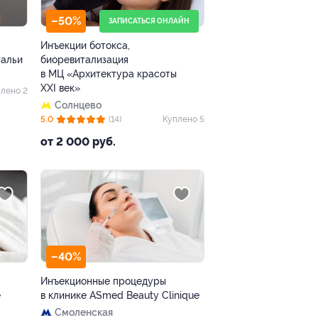
–50%
ЗАПИСАТЬСЯ ОНЛАЙН
Инъекции ботокса,
тальи
биоревитализация
в МЦ «Архитектура красоты
XXI век»
лено 2
Солнцево
5.0
(14)
Куплено 5
от 2 000 руб.
–40%
Инъекционные процедуры
е
в клинике ASmed Beauty Clinique
Смоленская