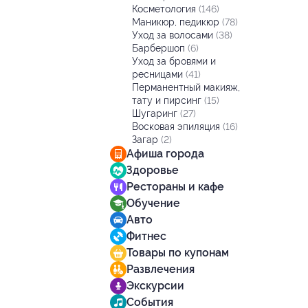
Косметология
(146)
Маникюр, педикюр
(78)
Уход за волосами
(38)
Барбершоп
(6)
Уход за бровями и
ресницами
(41)
Перманентный макияж,
тату и пирсинг
(15)
Шугаринг
(27)
Восковая эпиляция
(16)
Загар
(2)
Афиша города
Здоровье
Рестораны и кафе
Обучение
Авто
Фитнес
Товары по купонам
Развлечения
Экскурсии
События