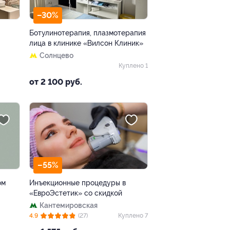
–30%
Ботулинотерапия, плазмотерапия
лица в клинике «Вилсон Клиник»
Солнцево
Куплено 1
от 2 100 руб.
–55%
ом
Инъекционные процедуры в
«ЕвроЭстетик» со скидкой
Кантемировская
4.9
(27)
Куплено 7