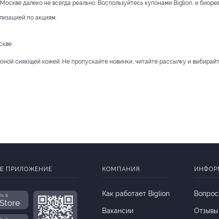
Москве далеко не всегда реально. Воспользуйтесь купонами Biglion, и биоре
лизацией по акциям;
скве.
юной сияющей кожей. Не пропускайте новинки, читайте рассылку и выбирайт
Е ПРИЛОЖЕНИЕ
КОМПАНИЯ
ИНФОР
Как работает Biglion
Вопрос
ть в
Store
Вакансии
Отзывы