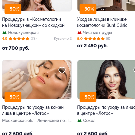
–50%
–30%
Процедуры в «Косметологии
Уход за лицом в клинике
на Новокузнецкой» со скидкой
косметологии Bunt Clinic
Новокузнецкая
Чистые пруды
4.9
(73)
Куплено 2
5.0
(6)
от 2 450 руб.
от 700 руб.
–50%
–50%
Процедуры по уходу за кожей
Процедуры по уходу за лиц
лица в центре «Лотос»
в центре «Лотос»
Московская обл., Ленинский г.о., г.
Сокол
Видное, Завидная ул., д. 20, пом. 2
от 2 500 руб.
от 2 500 руб.