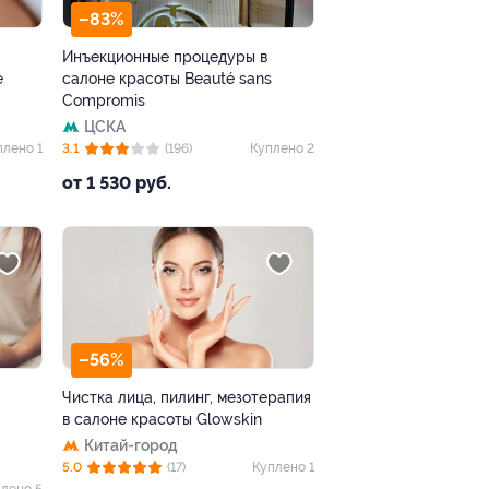
–83%
Инъекционные процедуры в
е
салоне красоты Beauté sans
Compromis
ЦСКА
плено 1
3.1
(196)
Куплено 2
от 1 530 руб.
–56%
Чистка лица, пилинг, мезотерапия
в салоне красоты Glowskin
Китай-город
5.0
(17)
Куплено 1
лено 5