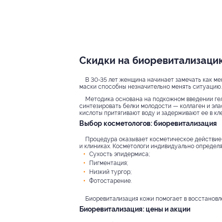
Скидки на биоревитализацию
В 30-35 лет женщина начинает замечать как мен
маски способны незначительно менять ситуацию. 
Методика основана на подкожном введении гел
синтезировать белки молодости — коллаген и эла
кислоты притягивают воду и задерживают ее в кл
Выбор косметологов: биоревитализация
Процедура оказывает косметическое действие 
и клиниках. Косметологи индивидуально определя
Сухость эпидермиса;
Пигментация;
Низкий тургор;
Фотостарение.
Биоревитализация кожи помогает в восстановл
Биоревитализация: цены и акции