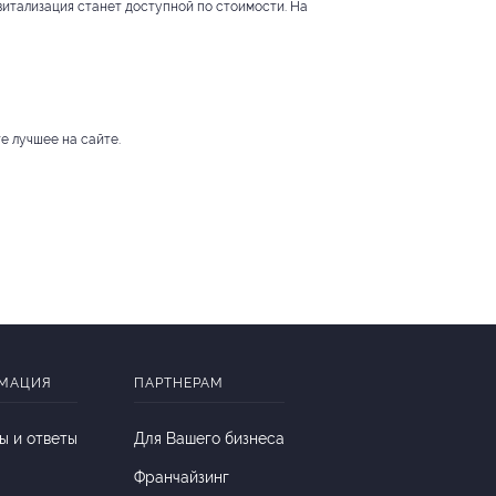
витализация станет доступной по стоимости. На
е лучшее на сайте.
МАЦИЯ
ПАРТНЕРАМ
ы и ответы
Для Вашего бизнеса
Франчайзинг