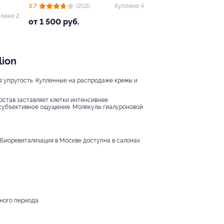
3.7
(202)
Куплено 4
лено 2
от 1 500 руб.
lion
ся упругость. Купленные на распродаже кремы и
остав заставляет клетки интенсивнее
е субъективное ощущение. Молекулы гиалуроновой
 Биоревитализация в Москве доступна в салонах
ного периода.