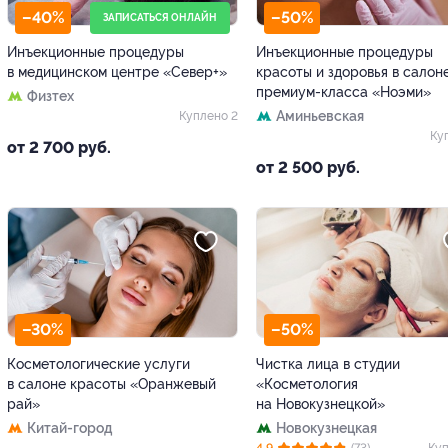
–40%
–50%
ЗАПИСАТЬСЯ ОНЛАЙН
Инъекционные процедуры
Инъекционные процедуры
в медицинском центре «Север+»
красоты и здоровья в салон
премиум-класса «Ноэми»
Физтех
Аминьевская
Куплено 2
Ку
от 2 700 руб.
от 2 500 руб.
–30%
–50%
Косметологические услуги
Чистка лица в студии
в салоне красоты «Оранжевый
«Косметология
рай»
на Новокузнецкой»
Китай-город
Новокузнецкая
4.9
(73)
Куп