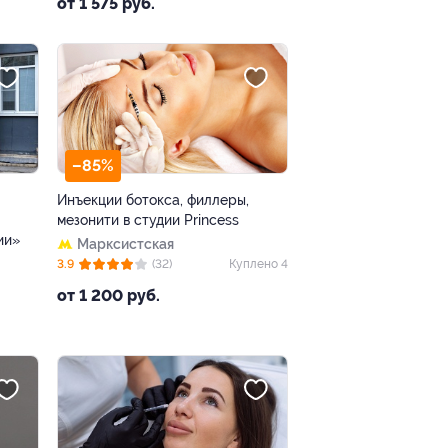
от 1 575 руб.
–85%
Инъекции ботокса, филлеры,
мезонити в студии Princess
ии»
Марксистская
3.9
(32)
Куплено 4
от 1 200 руб.