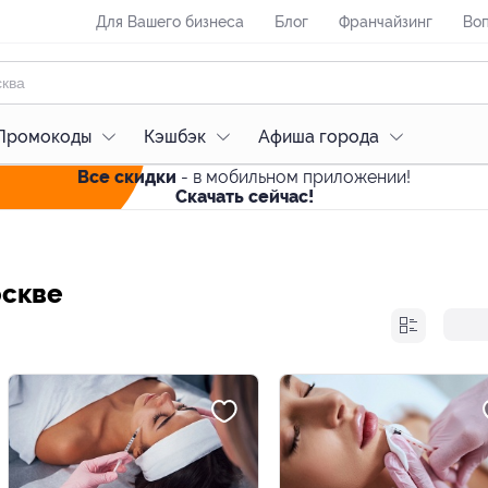
Для Вашего бизнеса
Блог
Франчайзинг
Воп
Промокоды
Кэшбэк
Афиша города
Все скидки
- в мобильном приложении!
Скачать сейчас!
оскве