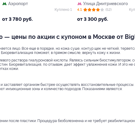
Аэропорт
Улица Дмитриевского
Куплено 1
4.1
(52)
Куп
от 3 780 руб.
от 3 300 руб.
 — цены по акции с купоном в Москве от Big
яется лицо. Все еще в порядке, но кожа суше, контур щек не четкий, теряет
Биоревитализация поможет, в прямом смысле, вернуть кожу к жизни.
евого раствора гиалуроновой кислоты. Являясь сильным биостимулятором, с
стин. Биоревитализация, по отзывам, дает эффект увлажнения кожи. И это н
етках кожи.
и заставляет организм быстрее осуществлять восстановительные процессы.
ют инъекционные зоны и количество подходов. Показаниями являются:
ении после пластики. Процедура безболезненна и не требует реабилитацион