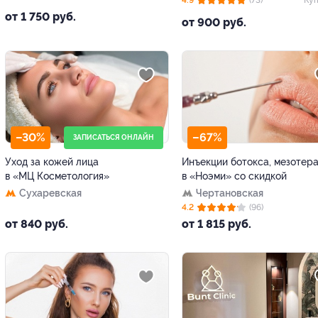
от 1 750 руб.
от 900 руб.
–30%
–67%
ЗАПИСАТЬСЯ ОНЛАЙН
Уход за кожей лица
Инъекции ботокса, мезотер
в «МЦ Косметология»
в «Ноэми» со скидкой
Сухаревская
Чертановская
4.2
(96)
от 840 руб.
от 1 815 руб.