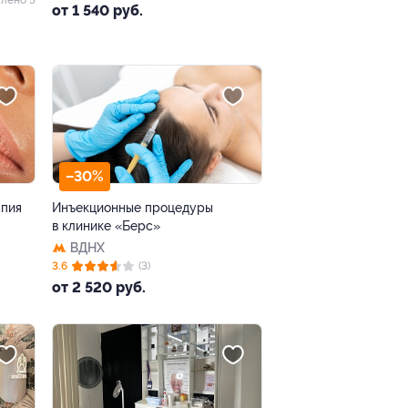
от 1 540 руб.
–30%
апия
Инъекционные процедуры
в клинике «Берс»
ВДНХ
3.6
(3)
от 2 520 руб.