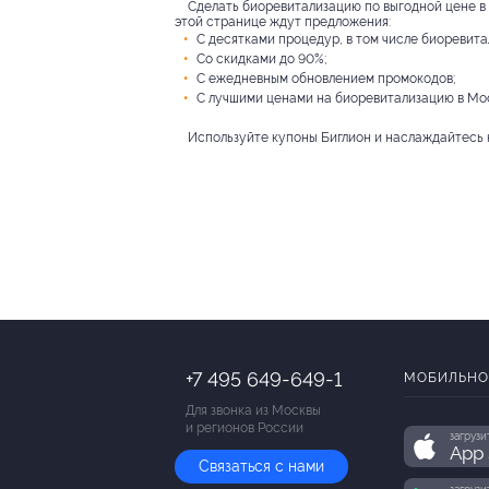
Сделать биоревитализацию по выгодной цене в 
этой странице ждут предложения:
С десятками процедур, в том числе биоревита
Со скидками до 90%;
С ежедневным обновлением промокодов;
С лучшими ценами на биоревитализацию в Мо
Используйте купоны Биглион и наслаждайтесь 
+7 495 649-649-1
МОБИЛЬНО
Для звонка из Москвы
и регионов России
загрузи
App 
Связаться с нами