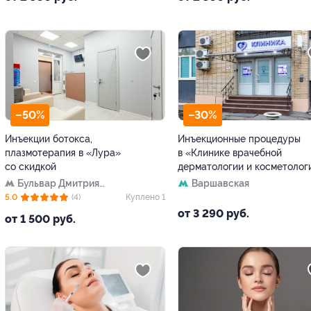
–50%
–30%
Инъекции ботокса,
Инъекционные процедуры
плазмотерапия в «Лура»
в «Клинике врачебной
со скидкой
дерматологии и косметолог
Бульвар Дмитрия
Варшавская
Донского
5.0
(4)
Куплено 1
от 3 290 руб.
от 1 500 руб.