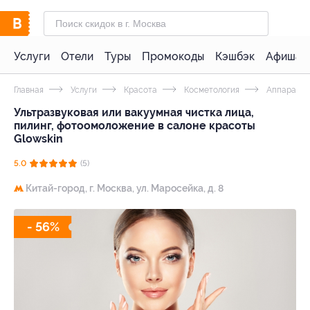
Услуги
Отели
Туры
Промокоды
Кэшбэк
Афиша 
Главная
Услуги
Красота
Косметология
Аппаратна
Ультразвуковая или вакуумная чистка лица,
пилинг, фотоомоложение в салоне красоты
Glowskin
5.0
(5)
Китай-город,
г. Москва, ул. Маросейка, д. 8
- 56%