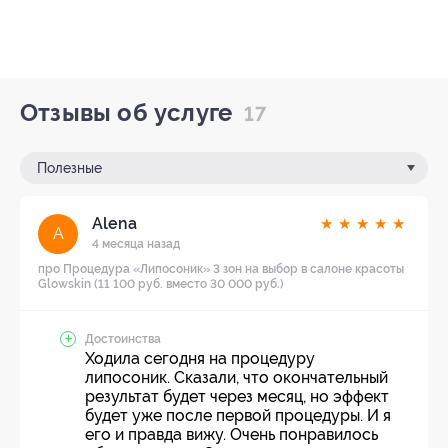
Отзывы об услуге
17
Полезные
Alena
★
★
★
★
★
A
4 месяца назад
про Процедура «Липосоник» 3 зон на выбор в салоне красоты
Glowskin (11 100 руб. вместо 30 000 руб.)
Достоинства
Ходила сегодня на процедуру
липосоник. Сказали, что окончательный
результат будет через месяц, но эффект
будет уже после первой процедуры. И я
его и правда вижу. Очень понравилось