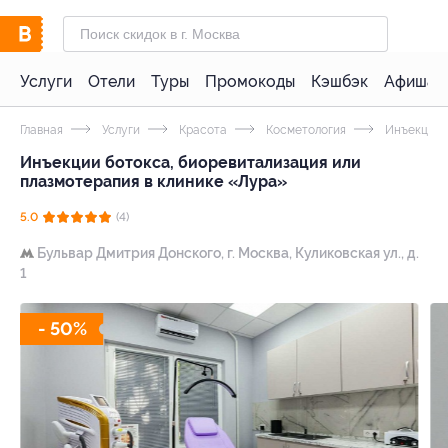
Услуги
Отели
Туры
Промокоды
Кэшбэк
Афиша 
Главная
Услуги
Красота
Косметология
Инъекцион
Инъекции ботокса, биоревитализация или
плазмотерапия в клинике «Лура»
5.0
(4)
Бульвар Дмитрия Донского,
г. Москва, Куликовская ул., д.
1
- 50%