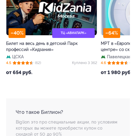
–40%
–64%
ТЦ «АВИАПАРК»
Билет на весь день в детский Парк
МРТ в «Европейс
профессий «Кидзания»
центре» со скид
ЦСКА
Павелецкая
+
27
4.5
(62)
Куплено 3 362
4.6
(73)
от 654 руб.
от 1 980 руб.
Что такое Биглион?
Biglion это про специальные акции, по условиям
которых вы можете приобрести купон со
скидкой от 50 до 90%