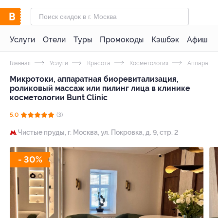
Услуги
Отели
Туры
Промокоды
Кэшбэк
Афиша 
Главная
Услуги
Красота
Косметология
Аппаратна
Микротоки, аппаратная биоревитализация,
роликовый массаж или пилинг лица в клинике
косметологии Bunt Clinic
5.0
(3)
Чистые пруды,
г. Москва, ул. Покровка, д. 9, стр. 2
- 30%