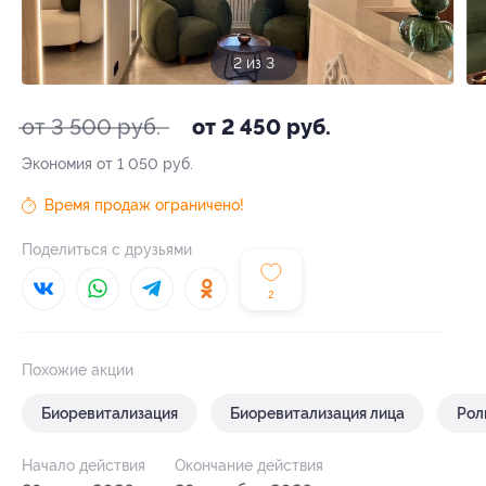
3 из 3
от 3 500 руб.
от 2 450 руб.
Экономия от 1 050 руб.
Время продаж ограничено!
Поделиться с друзьями
2
Похожие акции
Биоревитализация
Биоревитализация лица
Рол
Начало действия
Окончание действия