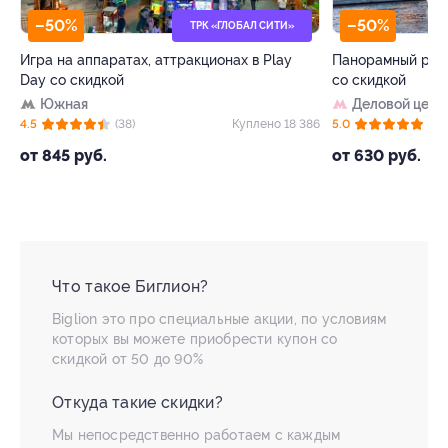
–50%
–50%
ТРК «ГЛОБАЛ СИТИ»
Игра на аппаратах, аттракционах в Play
Панорамный рест
Day со скидкой
со скидкой
Южная
Деловой цент
15
4.5
(38)
Куплено 18 386
5.0
(8)
от 845 руб.
от 630 руб.
Что такое Биглион?
Biglion это про специальные акции, по условиям
которых вы можете приобрести купон со
скидкой от 50 до 90%
Откуда такие скидки?
Мы непосредственно работаем с каждым