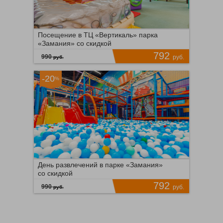
Посещение в ТЦ «Вертикаль» парка
«Замания» со скидкой
792
990
руб.
руб.
-20
%
Время продаж ограничено!
50
ПОДРОБНЕЕ
9
День развлечений в парке «Замания»
со скидкой
792
990
руб.
руб.
Улица Дмитриевского