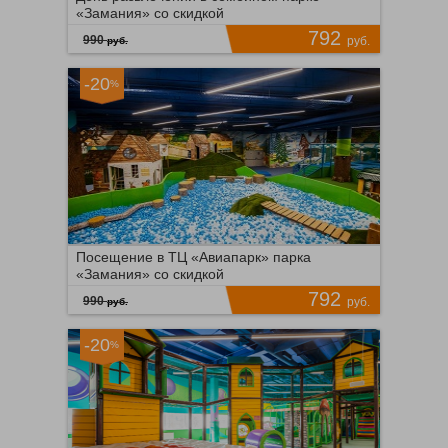
«Замания» со скидкой
792
990
руб.
руб.
-20
%
Филатов луг
Время продаж ограничено!
96
ПОДРОБНЕЕ
26
Посещение в ТЦ «Авиапарк» парка
«Замания» со скидкой
792
990
руб.
руб.
-20
%
ЦСКА
Время продаж ограничено!
25
ПОДРОБНЕЕ
25