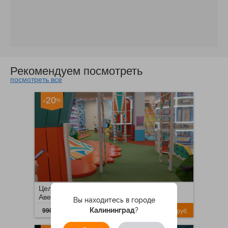
ZoNa
777 метров
г. Москва, Балаклавский
пр-т, д. 28б, стр.1 (дверь
с табличкой ZoNa)
Рекомендуем посмотреть
посмотреть все
Паровозово
944 метрa
-20
г. Москва, Чонгарский
%
бул., д. 7
Sabai
1 километр 221 метр
г. Москва, мкр-н
Северное Чертаново,
д.4 , к. 407
Целый день развлечений в ТРЦ «Пятая
Cosmozar
Авеню» в парке развлечений «Замания»
Вы находитесь в городе
1 километр 490 метров
792
Калининград
?
990
руб.
руб.
г. Москва, мкр-н
Северное Чертаново, д.