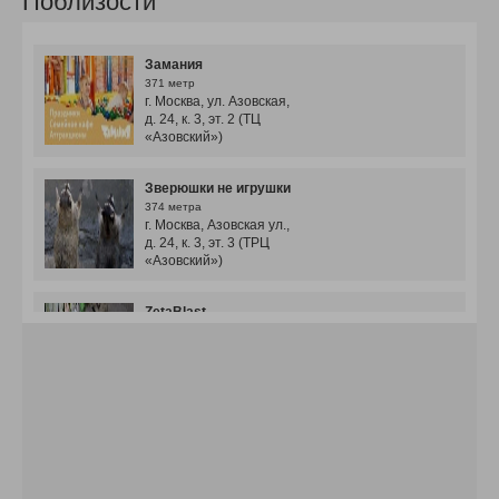
Поблизости
Замания
371 метр
г. Москва, ул. Азовская,
д. 24, к. 3, эт. 2 (ТЦ
«Азовский»)
Зверюшки не игрушки
374 метрa
г. Москва, Азовская ул.,
д. 24, к. 3, эт. 3 (ТРЦ
«Азовский»)
ZetaBlast
374 метрa
г. Москва, ул. Азовская д.
24, к. 3, ТЦ «Азовский»,
3 эт. (ZetaBlast)
Динозаврия
415 метров
г. Москва, ул. Азовская,
д. 24/3, ТРЦ «Азовский»