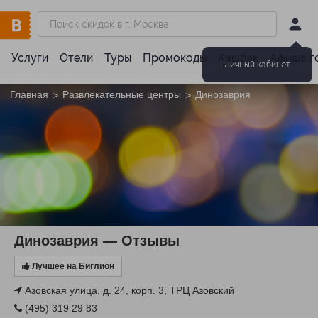
Услуги
Отели
Туры
Промокоды
Кэшбэк
Афиша г
Личный кабинет
Главная
Развлекательные центры
Динозаврия
>
>
Динозаврия — Отзывы
Лучшее на Биглион
Азовская улица, д. 24, корп. 3, ТРЦ Азовский
(495) 319 29 83