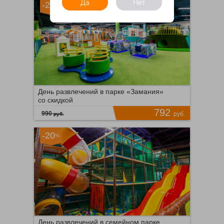
1а, ТРК «Авентура», эт.
Да
Нет
-20
%
Октябрьское Поле
3
Время продаж ограничено!
53
Time Kids
1 километр 496 метров
ПОДРОБНЕЕ
47
г. Москва, Варшавское
ш., д. 87б
Луномосик
День развлечений в парке «Замания»
1 километр 555 метров
со скидкой
г. Москва, мкр-н
792
Северное Чертаново, д.
990
руб.
руб.
1а
-20
%
Крымская
Время продаж ограничено!
23
ПОДРОБНЕЕ
12
День развлечений в семейном парке