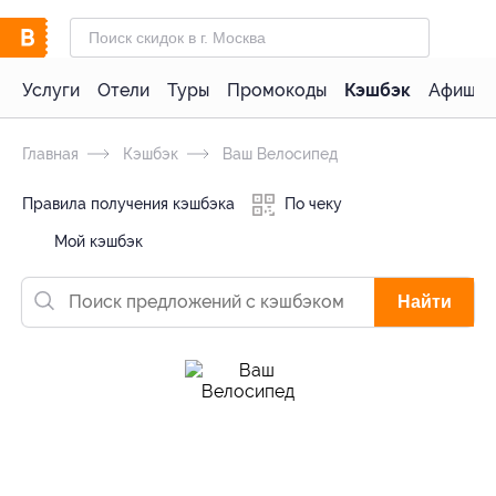
Услуги
Отели
Туры
Промокоды
Кэшбэк
Афиша 
Главная
Кэшбэк
Ваш Велосипед
Правила получения кэшбэка
По чеку
Мой кэшбэк
Найти