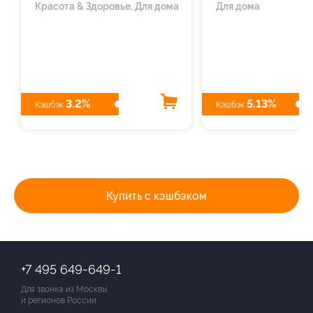
Красота & Здоровье, Для дома
Для дома
3.2%
5.13%
Кэшбэк
Кэшбэк
Купить с кэшбэком
+7 495 649-649-1
Для звонка из Москвы
и регионов России