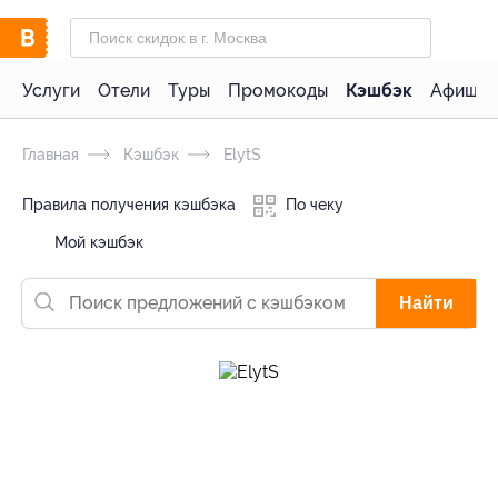
Услуги
Отели
Туры
Промокоды
Кэшбэк
Афиша 
Главная
Кэшбэк
ElytS
Правила получения кэшбэка
По чеку
Мой кэшбэк
Найти