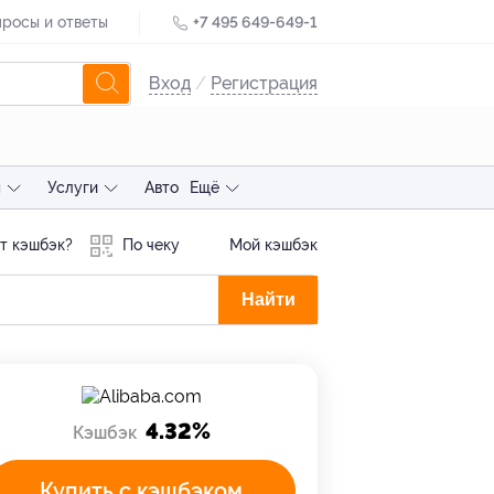
росы и ответы
+7 495 649-649-1
Вход
/
Регистрация
ы
Услуги
Авто
Ещё
т кэшбэк?
По чеку
Мой кэшбэк
Найти
4.32%
Кэшбэк
Купить с кэшбэком