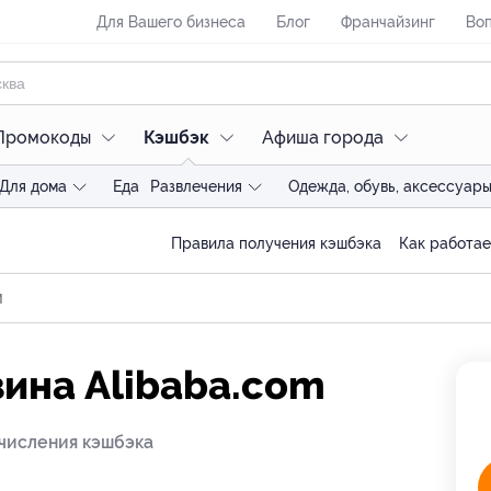
Для Вашего бизнеса
Блог
Франчайзинг
Воп
Промокоды
Кэшбэк
Афиша города
Для дома
Еда
Развлечения
Одежда, обувь, аксессуар
Правила получения кэшбэка
Как работае
зина Alibaba.com
числения кэшбэка