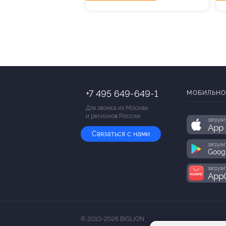
+7 495 649-649-1
МОБИЛЬНО
Для звонка из Москвы
и регионов России
загрузи
App 
Связаться с нами
загрузи
Goog
загрузи
AppG
© 2010-2026 BIGLION