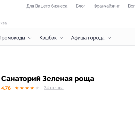
Для Вашего бизнеса
Блог
Франчайзинг
Воп
Промокоды
Кэшбэк
Афиша города
Санаторий Зеленая роща
4.76
★
★
★
★
★
34
отзывa