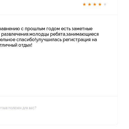
★
★
★
★
★
сравнению с прошлым годом есть заметные
е, развлечения.молодцы ребята,занимающиеся
ельное спасибо!улучшилась регистрация на
тличный отдых!
отзыв полезен для вас?