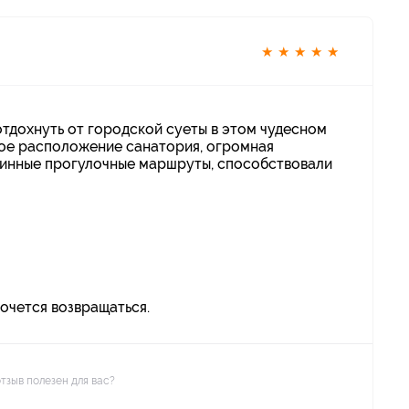
★
★
★
★
★
тдохнуть от городской суеты в этом чудесном
кое расположение санатория, огромная
линные прогулочные маршруты, способствовали
очется возвращаться.
отзыв полезен для вас?