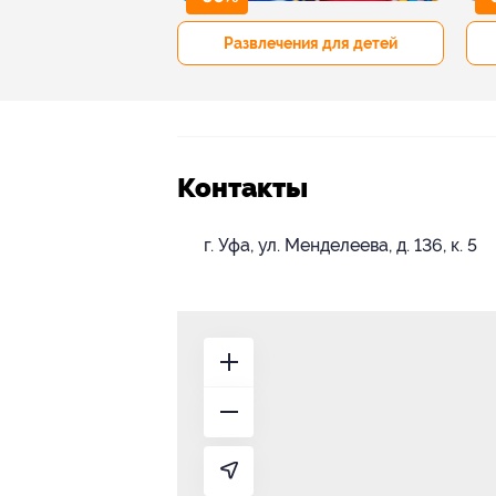
р и педикюр
Развлечения для детей
Контакты
г. Уфа, ул. Менделеева, д. 136, к. 5