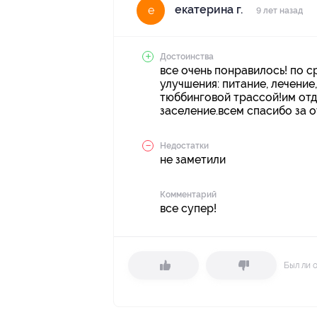
екатерина г.
е
9 лет назад
Достоинства
все очень понравилось! по 
улучшения: питание, лечени
тюббинговой трассой!им отд
заселение.всем спасибо за о
Недостатки
не заметили
Комментарий
все супер!
Был ли 