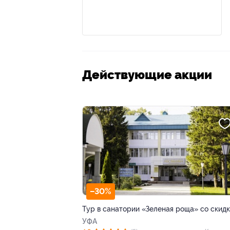
Действующие акции
–30%
Тур в санатории «Зеленая роща» со скид
УФА