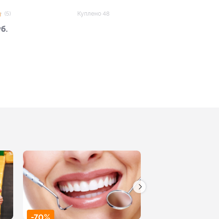
(5)
Куплено 48
уб.
-70%
-50%