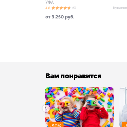
УФА
4.8
(5)
Куплено
от 3 250 руб.
Вам понравится
-50%
-