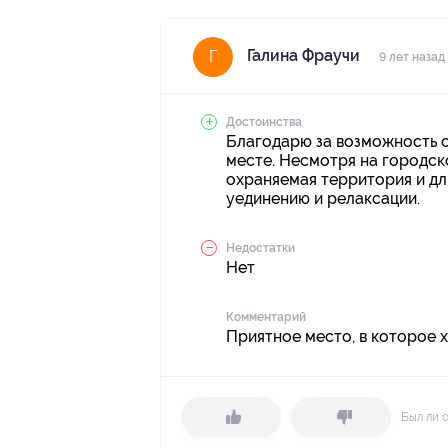
Галина Фраучи
Г
9 лет назад
Достоинства
Благодарю за возможность о
месте. Несмотря на городс
охраняемая территория и д
уединению и релаксации.
Недостатки
Нет
Комментарий
Приятное место, в которое х
Был ли 