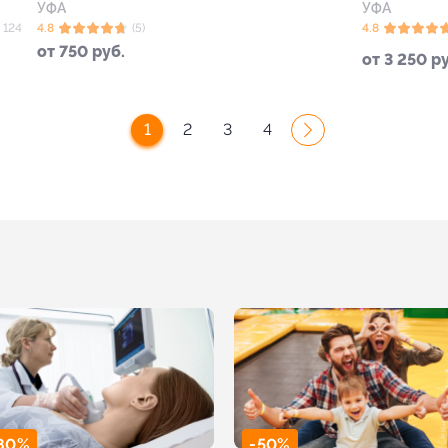
УФА
УФА
 124
4.8
(5)
4.8
от 750 руб.
от 3 250 р
1
2
3
4
80%
-50%