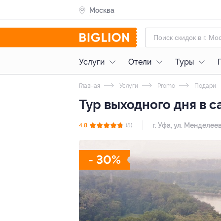
Москва
Услуги
Отели
Туры
Главная
Услуги
Promo
Подари
Тур выходного дня в 
г. Уфа, ул. Менделеев
4.8
(5)
- 30%