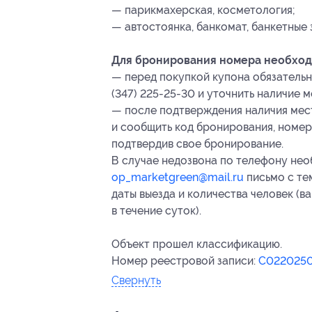
— парикмахерская, косметология;
— автостоянка, банкомат, банкетные 
Для бронирования номера необход
— перед покупкой купона обязательно
(347) 225-25-30 и уточнить наличие 
— после подтверждения наличия мест
и сообщить
код бронирования,
номер 
подтвердив свое бронирование.
В случае недозвона по телефону нео
op_marketgreen@mail.ru
письмо с те
даты выезда и количества человек (
в течение суток).
Объект прошел классификацию.
Номер реестровой записи:
С022025
Свернуть