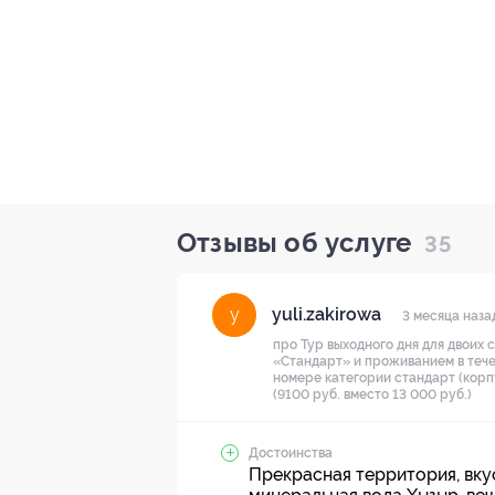
Отзывы об услуге
35
yuli.zakirowa
y
3 месяца наза
про Тур выходного дня для двоих 
«Стандарт» и проживанием в тече
номере категории стандарт (корп
(9100 руб. вместо 13 000 руб.)
Достоинства
Прекрасная территория, вкус