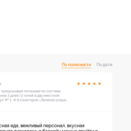
По полезности
По дате
★
★
★
★
★
д
с трехразовым питанием по системе
ние 3 дней/2 ночей в двухместном
ус № 1, 4) в санатории «Зеленая роща»
ная еда, вежливый персонал, вкусная