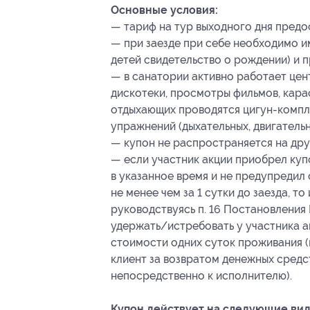
Основные условия:
— тариф на тур выходного дня предо
— при заезде при себе необходимо и
детей свидетельство о рождении) и 
— в санатории активно работает цент
дискотеки, просмотры фильмов, карао
отдыхающих проводятся цигун-компл
упражнений (дыхательных, двигательн
— купон не распространяется на др
— если участник акции приобрел куп
в указанное время и не предупредил
не менее чем за 1 сутки до заезда, т
руководствуясь п. 16 Постановления 
удержать/истребовать у участника а
стоимости одних суток проживания (в
клиент за возвратом денежных средст
непосредственно к исполнителю).
Купон действует на следующие вид