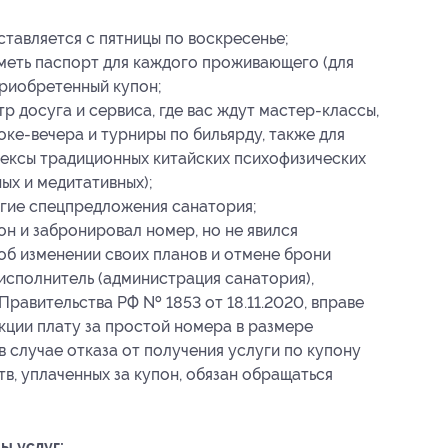
ставляется с пятницы по воскресенье;
меть паспорт для каждого проживающего (для
приобретенный купон;
р досуга и сервиса, где вас ждут мастер-классы,
ке-вечера и турниры по бильярду, также для
ексы традиционных китайских психофизических
ых и медитативных);
угие спецпредложения санатория;
он и забронировал номер, но не явился
 об изменении своих планов и отмене брони
о исполнитель (администрация санатория),
Правительства РФ № 1853 от 18.11.2020, вправе
кции плату за простой номера в размере
 случае отказа от получения услуги по купону
в, уплаченных за купон, обязан обращаться
ы услуг: