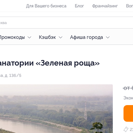
Для Вашего бизнеса
Блог
Франчайзинг
Воп
Промокоды
Кэшбэк
Афиша города
санатории «Зеленая роща»
а, д. 136/5
от 
Экон
2