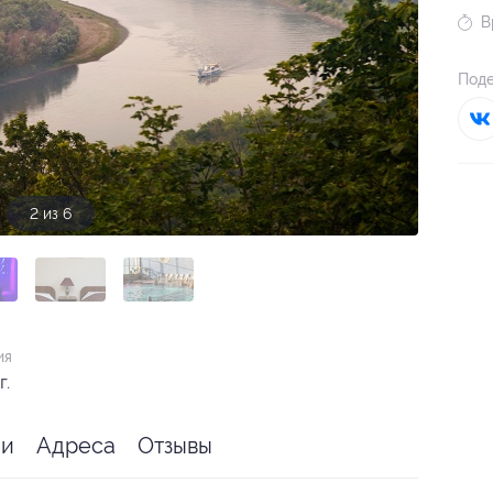
В
Поде
3 из 6
ия
г.
ии
Адреса
Отзывы