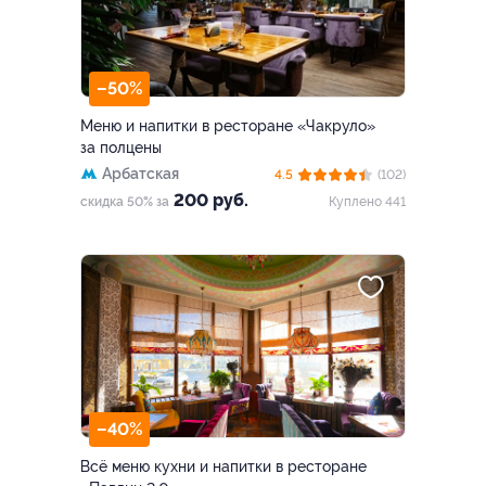
–50%
Меню и напитки в ресторане «Чакруло»
за полцены
Арбатская
4.5
(102)
200 руб.
скидка 50% за
Куплено 441
–40%
Всё меню кухни и напитки в ресторане