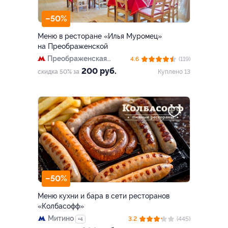
–50%
Меню в ресторане «Илья Муромец»
на Преображенской
Преображенская
4.6
(119)
площадь
200 руб.
скидка 50% за
Куплено 13
–50%
Меню кухни и бара в сети ресторанов
«Колбасофф»
Митино
3.2
(445)
+4