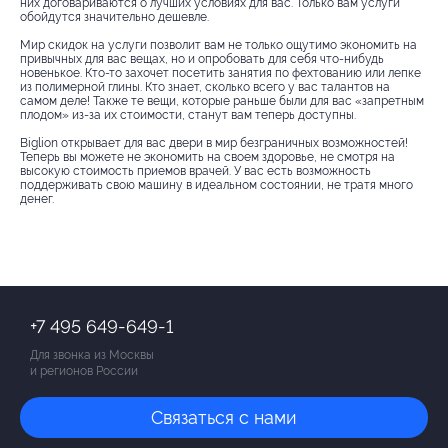
них договариваются о лучших условиях для вас. Только вам услуги
обойдутся значительно дешевле.
Мир скидок на услуги позволит вам не только ощутимо экономить на
привычных для вас вещах, но и опробовать для себя что-нибудь
новенькое. Кто-то захочет посетить занятия по фехтованию или лепке
из полимерной глины. Кто знает, сколько всего у вас талантов на
самом деле! Также те вещи, которые раньше были для вас «запретным
плодом» из-за их стоимости, станут вам теперь доступны.
Biglion открывает для вас двери в мир безграничных возможностей!
Теперь вы можете не экономить на своем здоровье, не смотря на
высокую стоимость приемов врачей. У вас есть возможность
поддерживать свою машину в идеальном состоянии, не тратя много
денег.
+7 495 649-649-1
Для звонка из Москвы
и регионов России
Связаться с нами