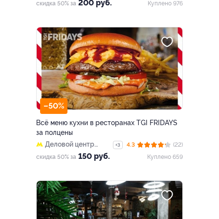
200 руб.
скидка 50% за
Куплено 976
–50%
Всё меню кухни в ресторанах TGI FRIDAYS
за полцены
Деловой центр
4.3
(22)
+3
(закрыт)
150 руб.
скидка 50% за
Куплено 659