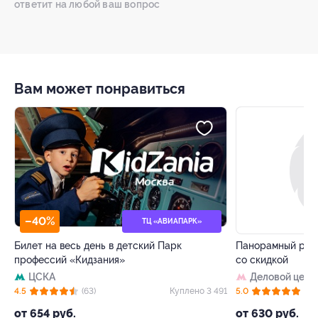
ответит на любой ваш вопрос
Вам может понравиться
–40%
–50%
ТЦ «АВИАПАРК»
Билет на весь день в детский Парк
Панорамный рест
профессий «Кидзания»
со скидкой
ЦСКА
Деловой цент
 4
4.5
(63)
Куплено 3 491
5.0
(8)
от 654 руб.
от 630 руб.