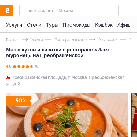
Услуги
Отели
Туры
Промокоды
Кэшбэк
Афиша 
Главная
Услуги
Рестораны и кафе
Рестораны
Русс
Меню кухни и напитки в ресторане «Илья
Муромец» на Преображенской
4.6
(6)
Преображенская площадь,
г. Москва, Преображенская
ул., д. 2
- 50%