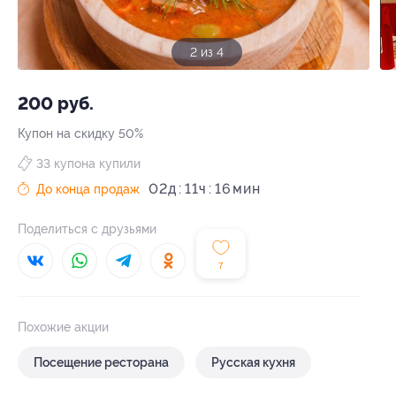
3 из 4
200 руб.
Купон на скидку 50%
33 купона купили
02
д
11
ч
16
До конца продаж
Поделиться с друзьями
7
Похожие акции
Посещение ресторана
Русская кухня