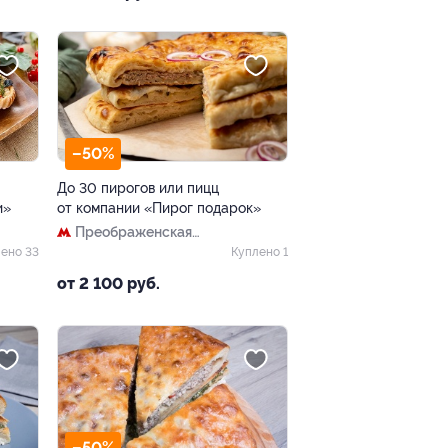
–50%
До 30 пирогов или пицц
и»
от компании «Пирог подарок»
Преображенская
площадь
ено 33
Куплено 1
от 2 100 руб.
–50%