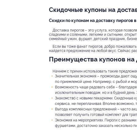
Скидочные купоны на доста
Скидки по купонам на доставку пирогов 
Доставка пирогов – это услуга, которая позвол
сладкими и солеными, легкими и сытными, открыт
семейный ужин, фуршет, детский праздник, бизне
Если вы тоже фанат пирогов, добро пожаловать 
найдется предложение на любой вкус. Сейчас рас
Преимущества купонов на 
Начнем с причин использовать такие предложен
Значительная экономия – промокоды дают ощу
по приемлемой цене. Например, с рыбой и мо
Возможность чаще радовать себя – благодаря 
исключительным поводам, но и в будний день
Знакомство с новыми пекарнями. Скидочные к
сервиса, не переплачивая. Вполне возможно, 
Выгода комплексных предложений – часто акци
позволяет получить готовый комплект для тра
Экономия на мероприятиях. Пироги с разными 
фуршетами, достаточно заказать несколько пи