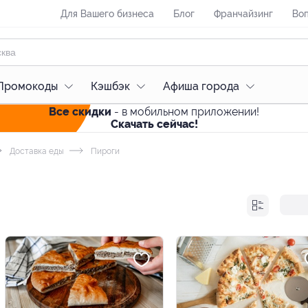
Для Вашего бизнеса
Блог
Франчайзинг
Воп
Промокоды
Кэшбэк
Афиша города
Все скидки
- в мобильном приложении!
Скачать сейчас!
Доставка еды
Пироги