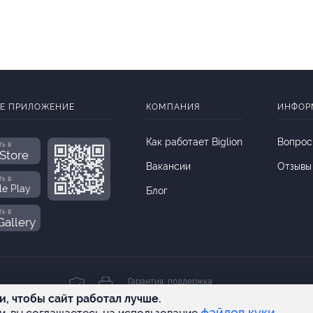
Е ПРИЛОЖЕНИЕ
КОМПАНИЯ
ИНФОР
Как работает Biglion
Вопрос
ть в
Store
Вакансии
Отзывы
ть в
le Play
Блог
ть в
allery
Гарантия, поддержка
24 часа и возврат средств
и, чтобы сайт работал лучше.
файлов куки.