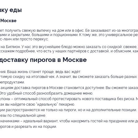
вку еды
в Москве
яет получить свежую выпечку на дом или в офис. Ее заказывают из-за многогр
ыми и закрытыми, большими и порционными. К тому же, это универсальное ре
с-ланч или просто перекус.
на Биглион. У нас это вкуснейшее блюдо можно заказать со скидкой: свежее,
скажем подробнее, что есть у наших партнёров с доставкой, и объясним, как
доставку пирогов в Москве
ия. Ваша жизнь станет проще, ведь вас ждёт:
тимую скидку на итоговый чек. А значит, вы сможете заказать больше разны
репродуктами.
акциям доставка пирогов в Москве становится доступнее. Вы сможете заказы
. Это удобный способ разнообразить домашнее меню.
упоны – оптимальный способ протестировать нового поставщика без риска. М
так вы найдете свою “идеальную” пекарню.
и распространяются не только на пироги, но и на дополнительные позиции. 
пезы по специальной цене.
начинками – идеальный вариант, чтобы накормить гостей на празднике или д
рогов и разрезать их на порции.