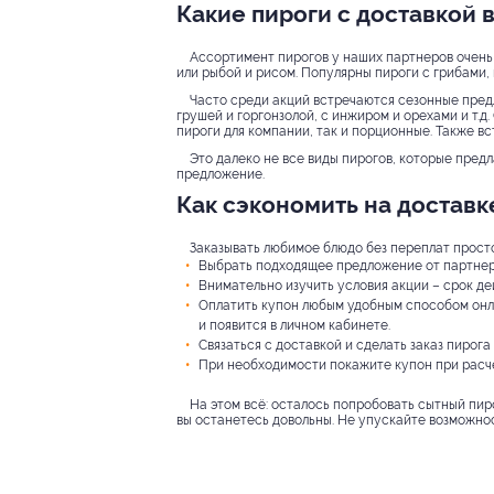
Какие пироги с доставкой 
Ассортимент пирогов у наших партнеров очень 
или рыбой и рисом. Популярны пироги с грибами,
Часто среди акций встречаются сезонные предл
грушей и горгонзолой, с инжиром и орехами и т.д
пироги для компании, так и порционные. Также в
Это далеко не все виды пирогов, которые пред
предложение.
Как сэкономить на доставк
Заказывать любимое блюдо без переплат просто.
Выбрать подходящее предложение от партнера
Внимательно изучить условия акции – срок д
Оплатить купон любым удобным способом онла
и появится в личном кабинете.
Связаться с доставкой и сделать заказ пирога
При необходимости покажите купон при расчё
На этом всё: осталось попробовать сытный пир
вы останетесь довольны. Не упускайте возможнос