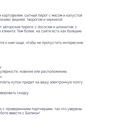
и картофелем, сытный пирог с мясом и капустой
оками, вишней, творогом и черникой.
 авторские пироги: с лососем и шпинатом, с
 клиента. Тем более, на сайте есть как большие
ите к нам чаще, чтобы не пропустить интересное
у:
пулярности, новизне или расположению.
и.
оплаты купон придет на вашу электронную почту
ивировать скидку.
о с проверенными партнерами, так что уверены:
боте вместе с Биглион!