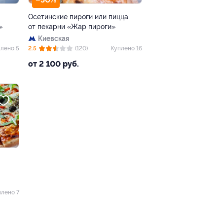
Осетинские пироги или пицца
»
от пекарни «Жар пироги»
Киевская
лено 5
2.5
(120)
Куплено 16
от 2 100 руб.
плено 7