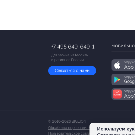
+7 495 649-649-1
МОБИЛЬНО
Для звонка из Москвы
и регионов России
загрузи
App 
Связаться с нами
загрузи
Goog
загрузи
AppG
© 2010-2026 BIGLION
Обработка персональных данных
Используем кук
Пользовательское соглашение