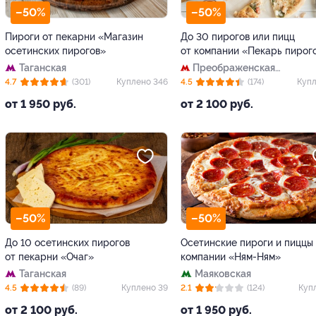
–50%
–50%
Пироги от пекарни «Магазин
До 30 пирогов или пицц
осетинских пирогов»
от компании «Пекарь пирог
Таганская
Преображенская
площадь
4.7
(301)
Куплено 346
4.5
(174)
Купл
от 1 950 руб.
от 2 100 руб.
–50%
–50%
До 10 осетинских пирогов
Осетинские пироги и пиццы
от пекарни «Очаг»
компании «Ням-Ням»
Таганская
Маяковская
4.5
(89)
Куплено 39
2.1
(124)
Куп
от 2 100 руб.
от 1 950 руб.