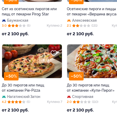
Сет из осетинских пирогов или
Осетинские пироги и пиццы
пицц от пекарни Pirog Star
от пекарни «Вершина вкуса
Бауманская
Алексеевская
3.0
(5)
Куплено 2
2.1
(131)
Куп
от 2 100 руб.
от 2 100 руб.
–50%
–50%
До 30 пирогов или пицц
До 30 пирогов или пицц
от компании Pie-Pizza
от компании «Купи-Пирог»
Нагатинский Затон
Спортивная
4.2
(5)
Куплено 7
2.0
(110)
Ку
от 2 100 руб.
от 2 100 руб.