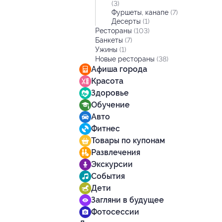
(3)
Фуршеты, канапе
(7)
Десерты
(1)
Рестораны
(103)
Банкеты
(7)
Ужины
(1)
Новые рестораны
(38)
Афиша города
Красота
Здоровье
Обучение
Авто
Фитнес
Товары по купонам
Развлечения
Экскурсии
События
Дети
Загляни в будущее
Фотосессии