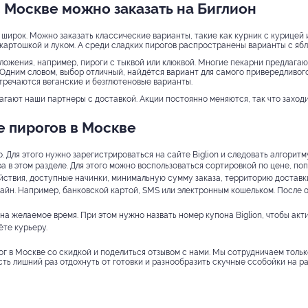
в Москве можно заказать на Биглион
широк. Можно заказать классические варианты, такие как курник с курицей 
 картошкой и луком. А среди сладких пирогов распространены варианты с ябл
ожения, например, пироги с тыквой или клюквой. Многие пекарни предлагают
. Одним словом, выбор отличный, найдётся вариант для самого привередливого
стречаются веганские и безглютеновые варианты.
лагают наши партнеры с доставкой. Акции постоянно меняются, так что заход
е пирогов в Москве
 Для этого нужно зарегистрироваться на сайте Biglion и следовать алгоритм
 в этом разделе. Для этого можно воспользоваться сортировкой по цене, по
ействия, доступные начинки, минимальную сумму заказа, территорию доставк
йн. Например, банковской картой, SMS или электронным кошельком. После 
 на желаемое время. При этом нужно назвать номер купона Biglion, чтобы акт
те курьеру.
ог в Москве со скидкой и поделиться отзывом с нами. Мы сотрудничаем тольк
ть лишний раз отдохнуть от готовки и разнообразить скучные ссобойки на ра