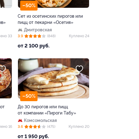
–50%
Сет из осетинских пирогов или
ов»
пицц от пекарни «Осетия»
Дмитровская
ено 33
3.9
(848)
Куплено 24
от 2 100 руб.
–50%
 от
До 30 пирогов или пицц
от компании «Пироги Табу»
Комсомольская
лено 16
3.6
(475)
Куплено 20
от 1 950 руб.