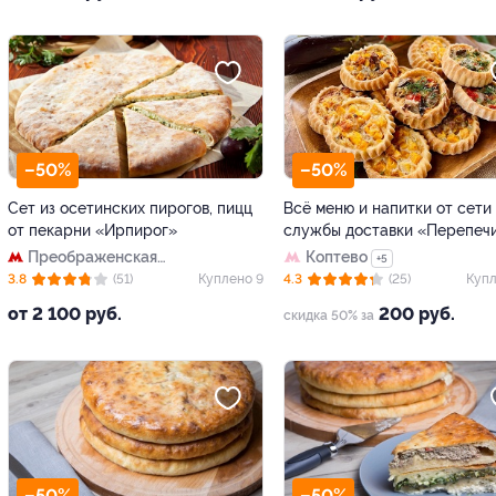
–50%
–50%
Сет из осетинских пирогов, пицц
Всё меню и напитки от сети
от пекарни «Ирпирог»
службы доставки «Перепеч
Преображенская
Коптево
+5
площадь
3.8
(51)
Куплено 9
4.3
(25)
Купл
от 2 100 руб.
200 руб.
скидка 50% за
–50%
–50%