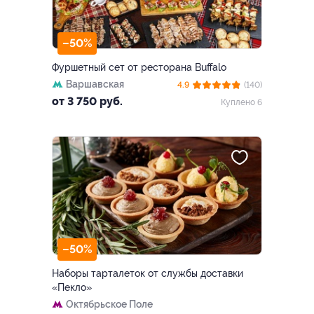
–50%
Фуршетный сет от ресторана Buffalo
Варшавская
4.9
(140)
от 3 750 руб.
Куплено 6
–50%
Наборы тарталеток от службы доставки
«Пекло»
Октябрьское Поле