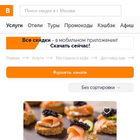
Услуги
Отели
Туры
Промокоды
Кэшбэк
Афиша 
Все скидки
- в мобильном приложении!
Скачать сейчас!
Главная
Услуги
Рестораны и кафе
Доставка еды
Ф
Фуршеты, канапе
Без сортировки