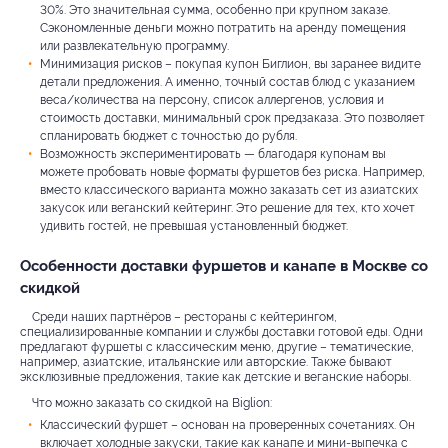
30%. Это значительная сумма, особенно при крупном заказе.
Сэкономленные деньги можно потратить на аренду помещения
или развлекательную программу.
Минимизация рисков – покупая купон Биглион, вы заранее видите
детали предложения. А именно, точный состав блюд с указанием
веса/количества на персону, список аллергенов, условия и
стоимость доставки, минимальный срок предзаказа. Это позволяет
спланировать бюджет с точностью до рубля.
Возможность экспериментировать — благодаря купонам вы
можете пробовать новые форматы фуршетов без риска. Например,
вместо классического варианта можно заказать сет из азиатских
закусок или веганский кейтеринг. Это решение для тех, кто хочет
удивить гостей, не превышая установленный бюджет.
Особенности доставки фуршетов и канапе в Москве со
скидкой
Среди наших партнёров – рестораны с кейтерингом,
специализированные компании и службы доставки готовой еды. Одни
предлагают фуршеты с классическим меню, другие – тематические,
например, азиатские, итальянские или авторские. Также бывают
эксклюзивные предложения, такие как детские и веганские наборы.
Что можно заказать со скидкой на Biglion:
Классический фуршет – основан на проверенных сочетаниях. Он
включает холодные закуски, такие как канапе и мини-выпечка с