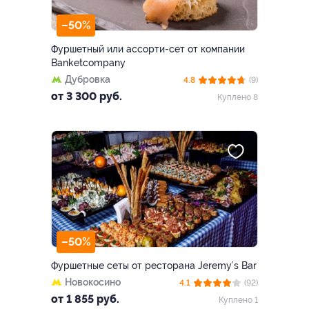
–50%
Фуршетный или ассорти-сет от компании
Banketcompany
Дубровка
4.8
(9)
от 3 300 руб.
Куплено 8
–50%
Фуршетные сеты от ресторана Jeremy’s Bar
Новокосино
4.1
(92)
от 1 855 руб.
Куплено 1