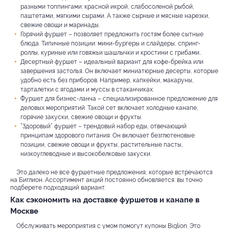
разными топпингами: красной икрой, слабосоленой рыбой,
паштетами, мягкими сырами. А также сырные и мясные нарезки,
свежие овощи и маринады.
Горячий фуршет – позволяет предложить гостям более сытные
блюда. Типичные позиции: мини-бургеры и слайдеры, спринг-
роллы, куриные или говяжьи шашлычки и кростини с грибами..
Десертный фуршет – идеальный вариант для кофе-брейка или
завершения застолья. Он включает миниатюрные десерты, которые
удобно есть без приборов. Например, капкейки, макаруны,
тарталетки с ягодами и муссы в стаканчиках.
Фуршет для бизнес-ланча – специализированное предложение для
деловых мероприятий. Такой сет включает холодные канапе,
горячие закуски, свежие овощи и фрукты.
“Здоровый” фуршет – трендовый набор еды, отвечающий
принципам здорового питания. Он включает безглютеновые
позиции, свежие овощи и фрукты, растительные пасты,
низкоуглеводные и высокобелковые закуски.
Это далеко не все фуршетные предложения, которые встречаются
на Биглион. Ассортимент акций постоянно обновляется: вы точно
подберете подходящий вариант.
Как сэкономить на доставке фуршетов и канапе в
Москве
Обслуживать мероприятия с умом помогут купоны Biglion. Это