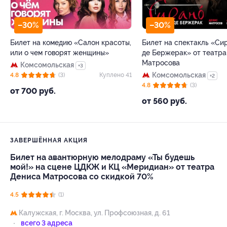
–30%
–30%
Билет на комедию «Салон красоты,
Билет на спектакль «Си
или о чем говорят женщины»
де Бержерак» от театра
Матросова
Комсомольская
+3
Комсомольская
4.8
(3)
Куплено 41
+2
4.8
(3)
от 700 руб.
от 560 руб.
ЗАВЕРШЁННАЯ АКЦИЯ
Билет на авантюрную мелодраму «Ты будешь
мой!» на сцене ЦДКЖ и КЦ «Меридиан» от театра
Дениса Матросова со скидкой 70%
4.5
(1)
Калужская,
г. Москва, ул. Профсоюзная, д. 61
всего 3 адреса