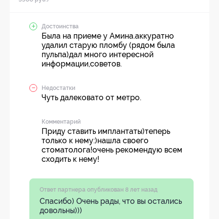
Достоинства
Была на приеме у Амина.аккуратно
удалил старую пломбу (рядом была
пульпа)дал много интересной
информации,советов.
Недостатки
Чуть далековато от метро.
Комментарий
Приду ставить имплантаты)теперь
только к нему:)нашла своего
стоматолога!очень рекомендую всем
сходить к нему!
Ответ партнера опубликован 8 лет назад
Спасибо) Очень рады, что вы остались
довольны)))