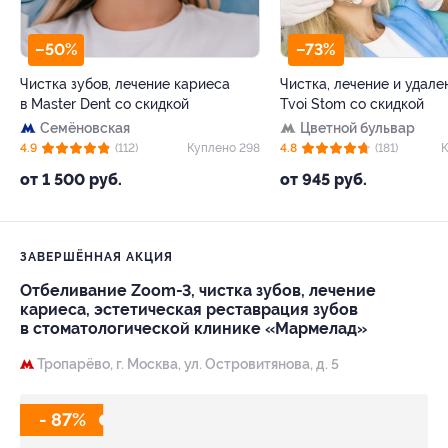
–50%
–73%
Чистка зубов, лечение кариеса
Чистка, лечение и удале
в Master Dent со скидкой
Tvoi Stom со скидкой
Семёновская
Цветной бульвар
4.9
(112)
Куплено 298
4.8
(181)
К
от 1 500 руб.
от 945 руб.
ЗАВЕРШЁННАЯ АКЦИЯ
Отбеливание Zoom-3, чистка зубов, лечение
кариеса, эстетическая реставрация зубов
в стоматологической клинике «Мармелад»
Тропарёво,
г. Москва, ул. Островитянова, д. 5
- 87%