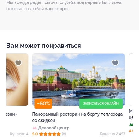
Мы всегда рады помочь: служба поддержки Биглиона
ответит на любой ваш вопрос
Вам может понравиться
–50%
–64%
ЗАПИСАТЬСЯ ОНЛАЙН
Панорамный ресторан на борту теплохода
МРТ в «Европейс
со скидкой
центре» со скид
Деловой центр
Павелецкая
+
 4
5.0
(8)
Куплено 2 457
4.6
(72)