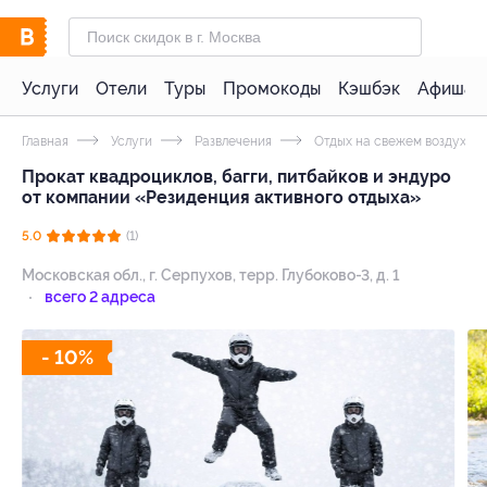
Услуги
Отели
Туры
Промокоды
Кэшбэк
Афиша 
Главная
Услуги
Развлечения
Отдых на свежем воздухе
Прокат квадроциклов, багги, питбайков и эндуро
от компании «Резиденция активного отдыха»
5.0
(1)
Московская обл., г. Серпухов, терр. Глубоково-3, д. 1
всего 2 адреса
- 10%