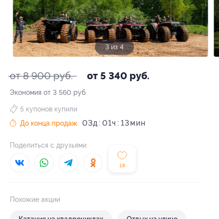
3 из 4
от 8 900 руб.
от 5 340 руб.
Экономия от 3 560 руб.
5 купонов купили
03
д
01
ч
13
До конца продаж
Поделиться с друзьями
18
Похожие акции