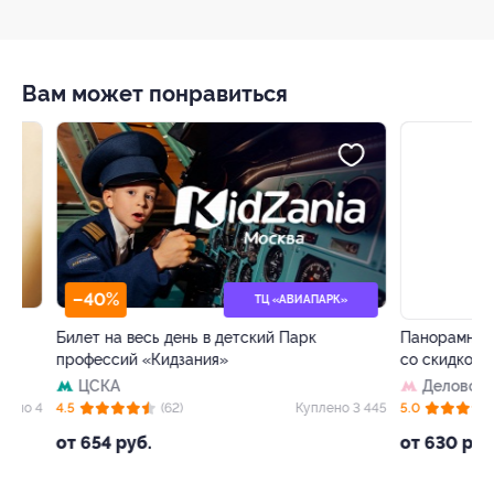
Вам может понравиться
–40%
–50%
ТЦ «АВИАПАРК»
Билет на весь день в детский Парк
Панорамный рест
профессий «Кидзания»
со скидкой
ЦСКА
Деловой цент
 4
4.5
(62)
Куплено 3 445
5.0
(8)
от 654 руб.
от 630 руб.