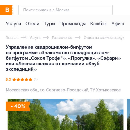
Услуги
Отели
Туры
Промокоды
Кэшбэк
Афиша 
Главная
Услуги
Развлечения
Отдых на свежем воздухе
Управление квадроциклом-бигфутом
по программе «Знакомство с квадроциклом-
бигфутом „Сокол Трофи“», «Прогулка», «Сафари»
или «Лесная сказка» от компании «Клуб
экспедиций»
5.0
(4)
Московская обл., г.о. Сергиево-Посадский, ТУ Хотьковское
- 40%