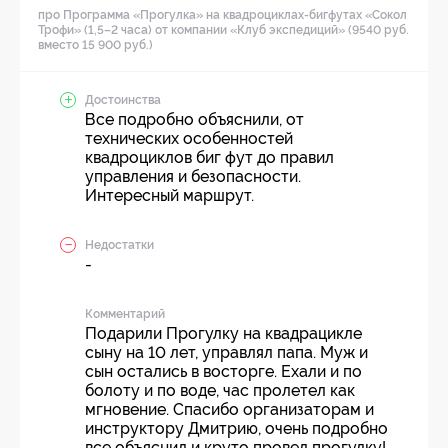
про Программа «Прогулка» на квадроциклах-бигфутах «Сокол
Трофи» (1,5–2 часа) от компании «Клуб экспедиций» (9540 руб.
вместо 15 900 руб.)
Достоинства
Все подробно объяснили, от
технических особенностей
квадроциклов биг фут до правил
управления и безопасности.
Интересный маршрут.
Недостатки
-
Комментарий
Подарили Прогулку на квадрацикле
сыну на 10 лет, управлял папа. Муж и
сын остались в восторге. Ехали и по
болоту и по воде, час пролетел как
мгновение. Спасибо организаторам и
инструктору Дмитрию, очень подробно
все объяснил и круто провел прогулку!