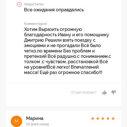
Недостатки
Все ожидания оправдались
Комментарий
Хотим Выразить огромную
благодарность Ивану и его помощнику
Дмитрию Решили взять поездку с
эмоциями и не прогадали Всё было
четко,по времени Без проблем и
претензий Всё радушно,с пониманием,с
толком ,с чувством, расстановкой Всё
на уровне!Всё легко! Впечатлений
масса! Ещё раз огромное спасибо!!!
Отзыв полезен?
Марина
★
★
★
★
★
М
16 дней назад