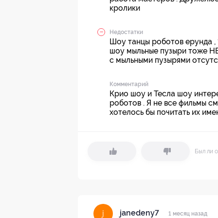
кролики
Недостатки
Шоу танцы роботов ерунда , 
шоу мыльные пузыри тоже НЕ 
с мыльными пузырями отсутст
Комментарий
Крио шоу и Тесла шоу интер
роботов . Я не все фильмы с
хотелось бы почитать их имен
Был ли о
janedeny7
j
1 месяц назад