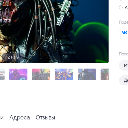
А
Поде
Похо
3 из 9
М
Д
ии
Адреса
Отзывы