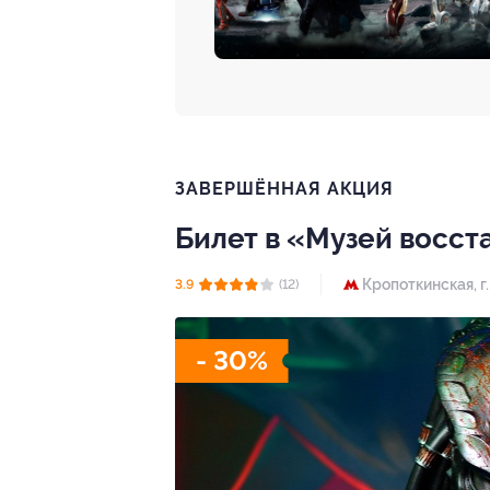
ЗАВЕРШЁННАЯ АКЦИЯ
Билет в «Музей восс
Кропоткинская,
г
3.9
(12)
- 30%