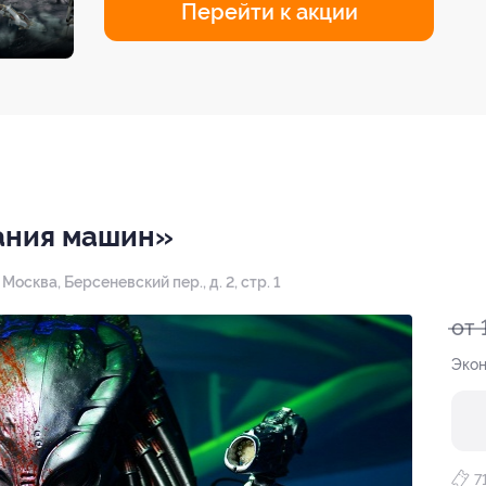
Перейти к акции
тания машин»
. Москва, Берсеневский пер., д. 2, стр. 1
от 
Экон
7