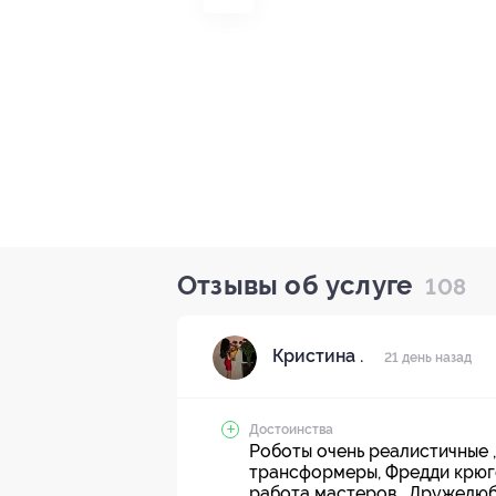
Отзывы об услуге
108
Кристина .
21 день назад
Достоинства
Роботы очень реалистичные ,
трансформеры, Фредди крюгер
работа мастеров . Дружелюб