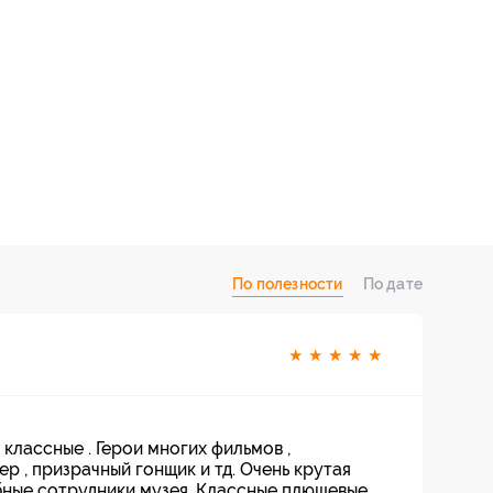
По полезности
По дате
★
★
★
★
★
 классные . Герои многих фильмов ,
 , призрачный гонщик и тд. Очень крутая
ные сотрудники музея. Классные плюшевые