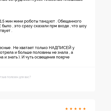
1,5 мин мини роботы танцуют . Обещанного
было , это сразу сказали прм входе , что шоу
вует .
есные . Не хватает только НАДПИСЕЙ у
мотрела и больше половины не знала , а
а и знать ). И чуть освещения поярче
тзыв полезен для вас?
★
★
★
★
★