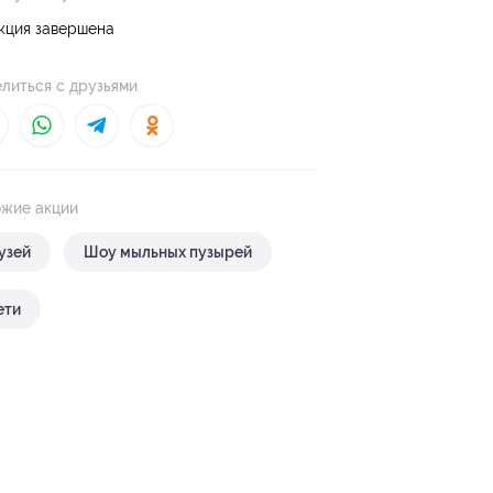
кция завершена
литься с друзьями
жие акции
узей
Шоу мыльных пузырей
ети