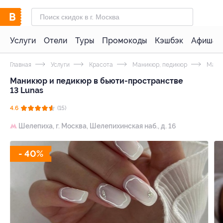
Услуги
Отели
Туры
Промокоды
Кэшбэк
Афиша 
Главная
Услуги
Красота
Маникюр, педикюр
Мани
Маникюр и педикюр в бьюти-пространстве
13 Lunas
4.6
(15)
Шелепиха,
г. Москва, Шелепихинская наб., д. 16
- 40%