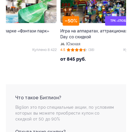
–50%
–40%
ТРК «ГЛОБАЛ СИТИ»
Игра на аппаратах, аттракционах в Play
Билет на весь де
Day со скидкой
профессий «Кид
Южная
ЦСКА
22
4.5
(38)
Куплено 18 477
4.5
(63)
от 845 руб.
от 654 руб.
Что такое Биглион?
Biglion это про специальные акции, по условиям
которых вы можете приобрести купон со
скидкой от 50 до 90%
Откуда такие скидки?