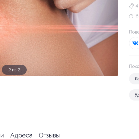
4
В
Поде
Похо
1 из 2
Л
У
ии
Адреса
Отзывы