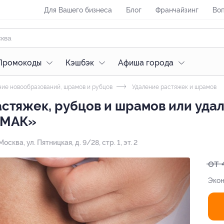
Для Вашего бизнеса
Блог
Франчайзинг
Воп
Промокоды
Кэшбэк
Афиша города
ие новообразований, шрамов и рубцов
Удаление растяжек и шрамов
стяжек, рубцов и шрамов или уда
 «МАК»
 Москва, ул. Пятницкая, д. 9/28, стр. 1, эт. 2
от 
Экон