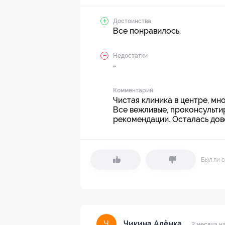
Достоинства
Все понравилось.
Недостатки
-
Комментарий
Чистая клиника в центре, м
Все вежливые, проконсульти
рекомендации. Осталась дов
Был ли о
Чикина Алёнка
Ч
2 месяца н