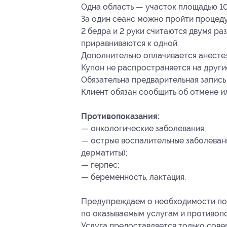
Одна область — участок площадью 10
За один сеанс можно пройти процеду
2 бедра и 2 руки считаются двумя ра
приравниваются к одной.
Дополнительно оплачивается анестез
Купон не распространяется на други
Обязательна предварительная запись
Клиент обязан сообщить об отмене ил
Противопоказания:
— онкологические заболевания;
— острые воспалительные заболевани
дерматиты);
— герпес;
— беременность, лактация.
Предупреждаем о необходимости пол
по оказываемым услугам и противоп
Услуга предоставляется только сов