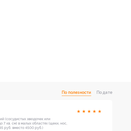
По полезности
По дате
★
★
★
★
★
ий (сосудистых звездочек или
 7 кв. см) в малых областях (щеки, нос,
5 руб. вместо 4500 руб.)