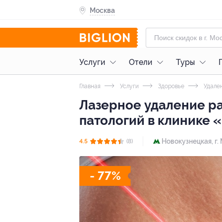
Москва
Услуги
Отели
Туры
Главная
Услуги
Здоровье
Удален
Лазерное удаление ра
патологий в клинике
Новокузнецкая,
г.
4.5
(8)
- 77%