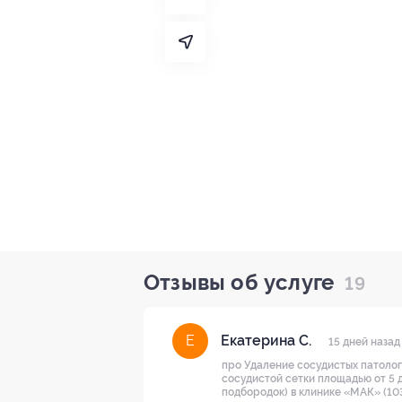
Отзывы об услуге
19
Екатерина С.
Е
15 дней назад
про Удаление сосудистых патолог
сосудистой сетки площадью от 5 до
подбородок) в клинике «МАК» (103