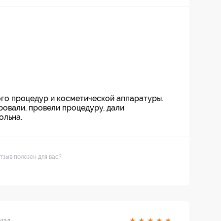
ного процедур и косметической аппаратуры.
ровали, провели процедуру, дали
ольна.
тзыв полезен для вас?
★
★
★
★
★
азад