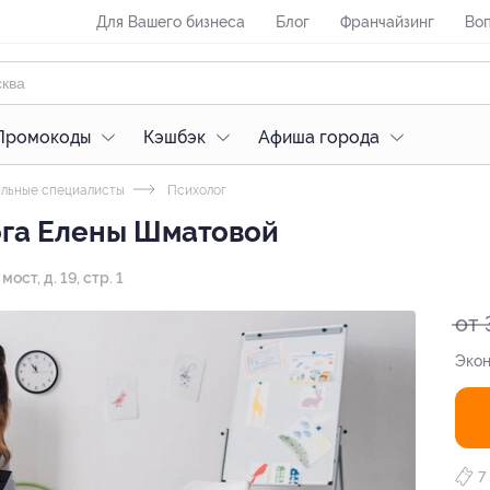
Для Вашего бизнеса
Блог
Франчайзинг
Воп
Промокоды
Кэшбэк
Афиша города
льные специалисты
Психолог
ога Елены Шматовой
мост, д. 19, стр. 1
от 
Экон
7