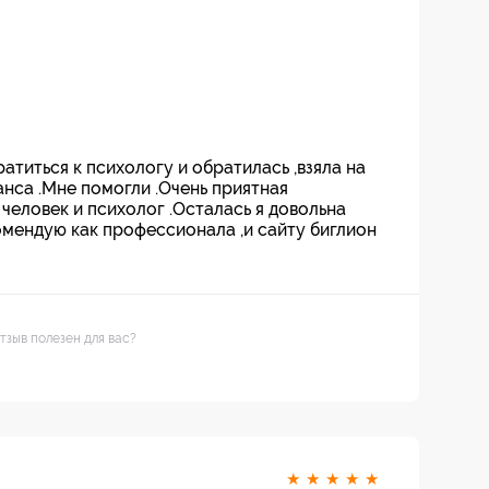
титься к психологу и обратилась ,взяла на
еанса .Мне помогли .Очень приятная
 человек и психолог .Осталась я довольна
омендую как профессионала ,и сайту биглион
тзыв полезен для вас?
★
★
★
★
★