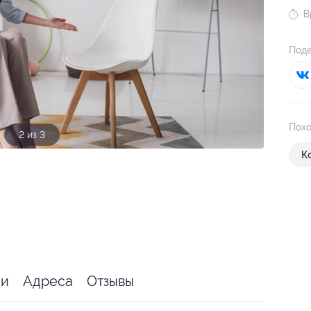
В
Поде
Похо
3 из 3
К
ии
Адреса
Отзывы