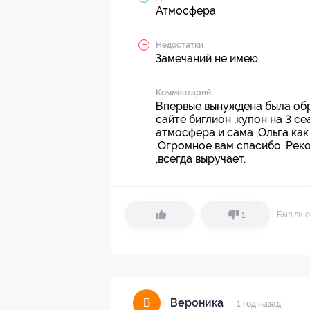
Атмосфера
Недостатки
Замечаний не имею
Комментарий
Впервые вынуждена была обра
сайте биглион ,купон на 3 с
атмосфера и сама ,Ольга как
.Огромное вам спасибо. Рек
,всегда выручает.
Был ли о
1
Вероника
В
1 год назад