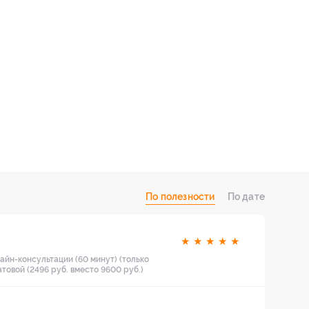
По полезности
По дате
★
★
★
★
★
айн-консультации (60 минут) (только
товой (2496 руб. вместо 9600 руб.)