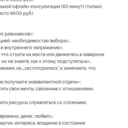
льной офлайн-консультации (60 минут) (только
есто 9600 руб.)
из равновесия»;
цией, необходимостью выбора»;
и внутреннего напряжения»;
 что стоите на месте или движетесь в неверном
 но не знаете, как к этому подступиться»;
мами, но „застопорились“ и замечаете, что
не получаете эквивалентной отдачи»;
ть свои мечты, связанные с отношениями,
чить ресурсы справляться со сложными,
ремени, денег, любви)»;
ргии, интереса, впадение в состояние