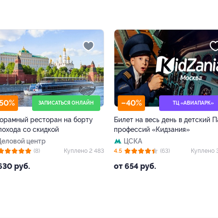
%
–40%
ЗАПИСАТЬСЯ ОНЛАЙН
ТЦ «АВИАПАРК»
мный ресторан на борту
Билет на весь день в детский Парк
да со скидкой
профессий «Кидзания»
вой центр
ЦСКА
(8)
Куплено 2 483
4.5
(63)
Куплено 3 58
 руб.
от 654 руб.