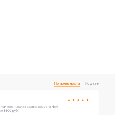
По полезности
По дате
★
★
★
★
★
ием гель-лаком в салоне красоты Next
то 3500 руб.)