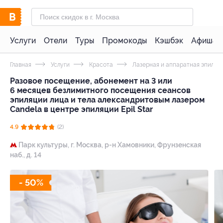
Услуги
Отели
Туры
Промокоды
Кэшбэк
Афиша 
Главная
Услуги
Красота
Лазерная и аппаратная эпиляц
Разовое посещение, абонемент на 3 или
6 месяцев безлимитного посещения сеансов
эпиляции лица и тела александритовым лазером
Candela в центре эпиляции Epil Star
4.9
(2)
Парк культуры,
г. Москва, р-н Хамовники, Фрунзенская
наб., д. 14
- 50%