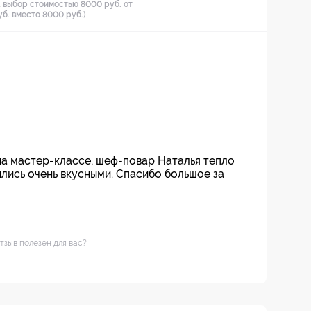
 выбор стоимостью 8000 руб. от
уб. вместо 8000 руб.)
а мастер-классе, шеф-повар Наталья тепло
ились очень вкусными. Спасибо большое за
тзыв полезен для вас?