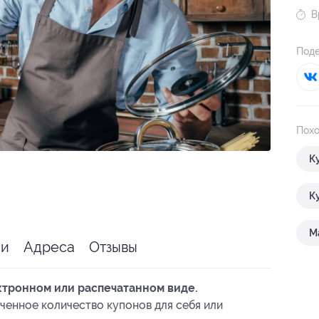
В
Поде
Похо
К
К
М
ии
Адреса
Отзывы
ктронном или распечатанном виде.
ченное количество купонов для себя или