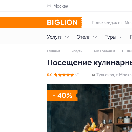
Москва
Услуги
Отели
Туры
Главная
Услуги
Развлечения
Тво
Посещение кулинарных
Тульская,
г. Москв
5.0
(2)
- 40%