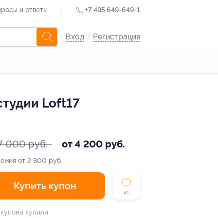
росы и ответы
+7 495 649-649-1
Вход
/
Регистрация
тудии Loft17
7 000 руб.
от 4 200 руб.
омия от 2 800 руб.
Купить купон
41
 купона купили