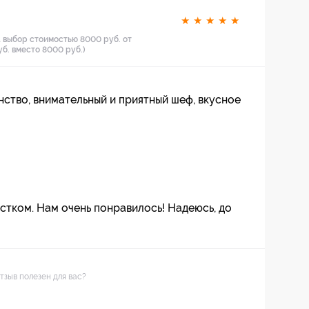
★
★
★
★
★
 выбор стоимостью 8000 руб. от
уб. вместо 8000 руб.)
ство, внимательный и приятный шеф, вкусное
стком. Нам очень понравилось! Надеюсь, до
тзыв полезен для вас?