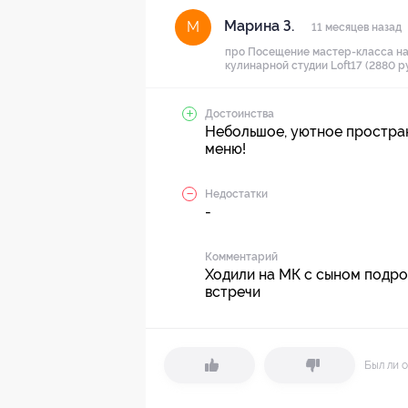
Марина З.
М
11 месяцев назад
про Посещение мастер-класса на
кулинарной студии Loft17 (2880 р
Достоинства
Небольшое, уютное простран
меню!
Недостатки
-
Комментарий
Ходили на МК с сыном подро
встречи
Был ли о