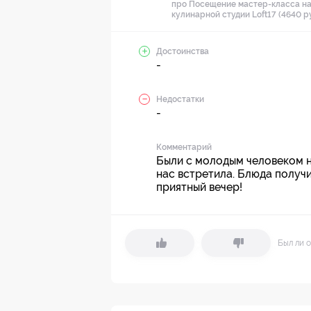
про Посещение мастер-класса на
кулинарной студии Loft17 (4640 р
Достоинства
-
Недостатки
-
Комментарий
Были с молодым человеком н
нас встретила. Блюда получ
приятный вечер!
Был ли о