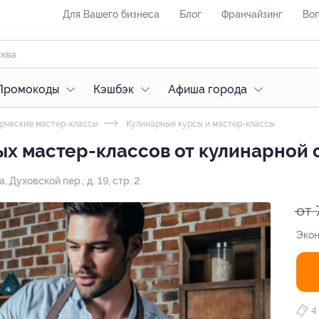
Для Вашего бизнеса
Блог
Франчайзинг
Воп
Промокоды
Кэшбэк
Афиша города
рческие мастер-классы
Кулинарные курсы и мастер-классы
 мастер-классов от кулинарной с
а, Духовской пер., д. 19, стр. 2
от 
Экон
4