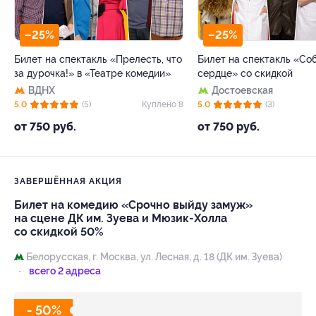
–25%
–25%
Билет на спектакль «Прелесть, что
Билет на спектакль «Со
за дурочка!» в «Театре комедии»
сердце» со скидкой
ВДНХ
Достоевская
5.0
(5)
Куплено 8
5.0
(3)
от 750 руб.
от 750 руб.
ЗАВЕРШЁННАЯ АКЦИЯ
Билет на комедию «Срочно выйду замуж»
на сцене ДК им. Зуева и Мюзик-Холла
со скидкой 50%
Белорусская,
г. Москва, ул. Лесная, д. 18 (ДК им. Зуева)
всего 2 адреса
- 50%