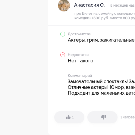
Анастасия О.
5 месяцев наз
про Билет на семейную комедию 
комедии» (600 руб. вместо 800 ру
Достоинства
Актеры, грим, зажигательные
Недостатки
Нет такого
Комментарий
Замечательный спектакль! За
Отличные актеры! Юмор, взаи
Подходит для маленьких дет
1 челов
1