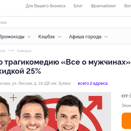
Для Вашего бизнеса
Блог
Франчайзинг
Воп
Промокоды
Кэшбэк
Афиша города
кли
Комедия
ю трагикомедию «Все о мужчинах»
кидкой 25%
осква, ул. Лесная, д. 18 (ДК им. Зуева)
всего 2 адреса
от 
Экон