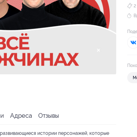
2
В
Поде
Похо
М
ии
Адреса
Отзывы
о развивающиеся истории персонажей, которые