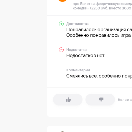
про Билет на феерическую комед
комедии» (2250 руб. вместо 3000 
Достоинства
Понравилось организация са
Особенно понравилось игра 
Недостатки
Недостатков нет.
Комментарий
Смеялись все, особенно понр
Был ли о