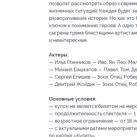
позволят рассмотреть образ соврем
жизненных ситуаций. Каждая будет за
разворачивания истории. Но как это
ключом к пониманию героев. А одно т
сыграны тремя блестящими артистам
и неинтересным.
Актеры:
— Илья Глинников — Иво, Ян, Лео, Ма
— Михаил Башкатов — Павел, Том, Де
— Сергей Епишев — Зоки, Отец, Робер
— Дмитрий Жойдик — Зоки, Отец, Роб
Основные условия:
— купон не является билетом на мер
— продолжительность спектакля — 1 ч
— возрастное ограничение — от 18 л
— с актуальными датами мероприяти
по кнопке «Купить».