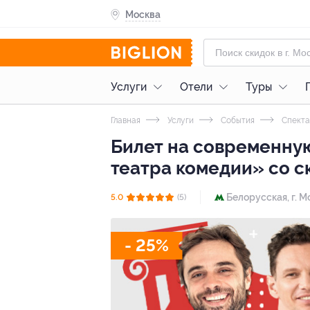
Москва
Услуги
Отели
Туры
Главная
Услуги
События
Спекта
Билет на современну
театра комедии» со с
Белорусская,
г. М
5.0
(5)
- 25%