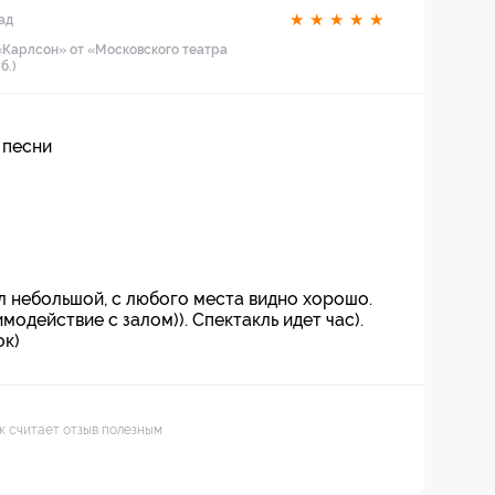
★
★
★
★
★
ад
«Карлсон» от «Московского театра
б.)
 песни
л небольшой, с любого места видно хорошо.
модействие с залом)). Спектакль идет час).
ок)
ек считает отзыв полезным