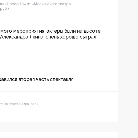
ию «Номер 13» от «Московского театра
руб.)
мого мероприятия, актеры были на высоте.
Александра Якина, очень хорошо сыграл.
авился вторая часть спектакля.
тзыв полезен для вас?