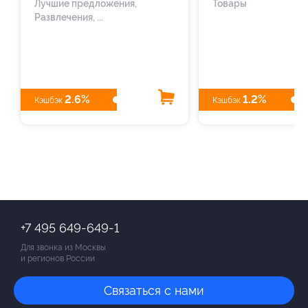
Лучшие предложения,
Товары
Развлечения, ...
2.6%
1.2%
Кэшбэк
Кэшбэк
+7 495 649-649-1
Для звонка из Москвы
и регионов России
Связаться с нами