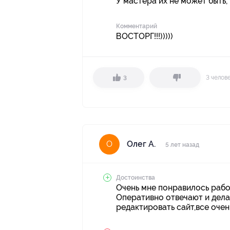
У мастера их не может быть, к
Комментарий
ВОСТОРГ!!!)))))
3 челов
3
Олег А.
О
5 лет назад
Достоинства
Очень мне понравилось работ
Оперативно отвечают и дела
редактировать сайт,все очен