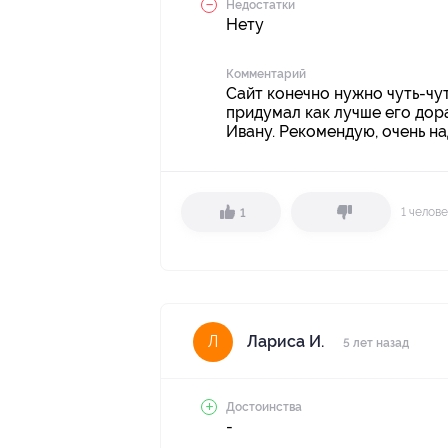
Недостатки
Нету
Комментарий
Сайт конечно нужно чуть-чут
придумал как лучше его дор
Ивану. Рекомендую, очень н
1 челов
1
Лариса И.
Л
5 лет назад
Достоинства
-