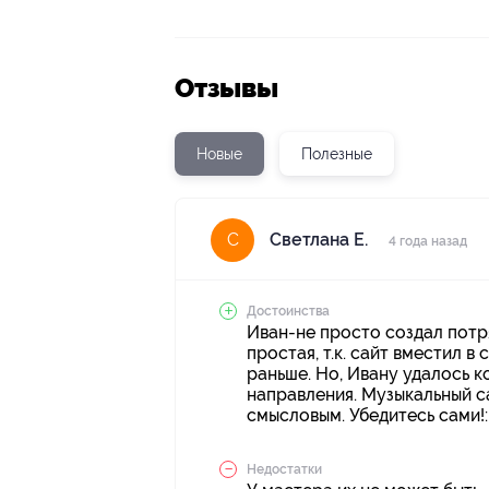
Отзывы
Новые
Полезные
Светлана Е.
С
4 года назад
Достоинства
Иван-не просто создал потряс
простая, т.к. сайт вместил в
раньше. Но, Ивану удалось к
направления. Музыкальный с
смысловым. Убедитесь сами!: 
Недостатки