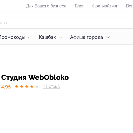
Для Вашего бизнеса
Блог
Франчайзинг
Воп
Промокоды
Кэшбэк
Афиша города
Студия WebObloko
4.95
★
★
★
★
★
41
отзыв