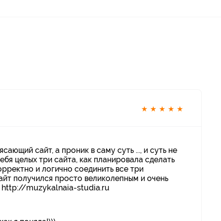
★
★
★
★
★
ающий сайт, а проник в саму суть ..., и суть не
 себя целых три сайта, как планировала сделать
орректно и логично соединить все три
айт получился просто великолепным и очень
http://muzykalnaia-studia.ru