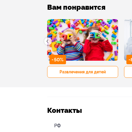
Вам понравится
-50%
-
р и педикюр
Развлечения для детей
Контакты
РФ