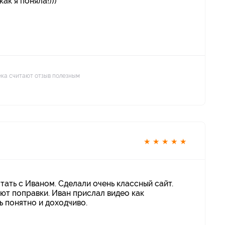
ак я поняла!)))
ека считают отзыв полезным
★
★
★
★
★
ать с Иваном. Сделали очень классный сайт.
ют поправки. Иван прислал видео как
ь понятно и доходчиво.