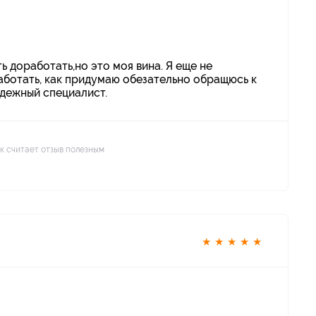
ь доработать,но это моя вина. Я еще не
аботать, как придумаю обезательно обращюсь к
адежный специалист.
ек считает отзыв полезным
★
★
★
★
★