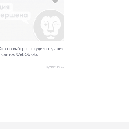
йта на выбор от студии создания
и сайтов WebObloko
Куплено 47
.