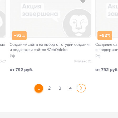
–92%
–92%
ния
Создание сайта на выбор от студии создания
Создание са
и поддержки сайтов WebObloko
и поддержк
РФ
РФ
о 67
Куплено 78
от 792 руб.
от 792 руб
1
2
3
4