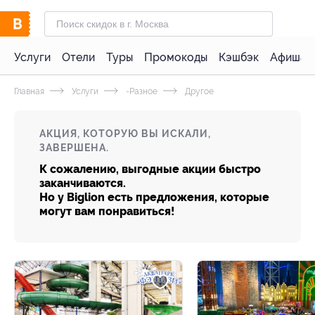
Услуги
Отели
Туры
Промокоды
Кэшбэк
Афиша 
Главная
Услуги
-Разное
Другое
АКЦИЯ, КОТОРУЮ ВЫ ИСКАЛИ,
ЗАВЕРШЕНА.
К сожалению, выгодные акции быстро
заканчиваются.
Но у Biglion есть предложения, которые
могут вам понравиться!