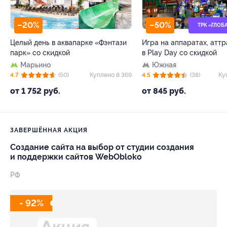
–20%
–50%
ТРК «ГЛОБ
Целый день в аквапарке «Фэнтази
Игра на аппаратах, атт
парк» со скидкой
в Play Day со скидкой
Марьино
Южная
4.7
(50)
Куплено 8 369
4.5
(38)
Ку
от 1 752 руб.
от 845 руб.
ЗАВЕРШЁННАЯ АКЦИЯ
Создание сайта на выбор от студии создания
и поддержки сайтов WebObloko
РФ
- 92%