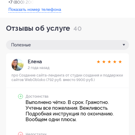
+7 (800) 200-33-90
Показать номер телефона
Отзывы об услуге
40
Полезные
Елена
★
★
★
★
★
2 года назад
про Создание сайта-лендинга от студии создания и поддержки
сайтов WebObloko (792 руб. вместо 9900 руб.)
Достоинства
Выполнено чётко. В срок. Грамотно.
Учтены все пожелания. Вежливость.
Подробная инструкция по окончанию.
Вообщем одни плюсы.
Недостатки