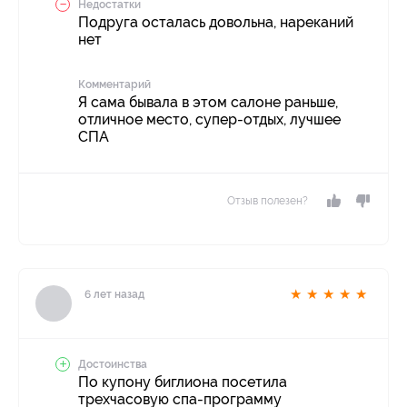
Недостатки
Подруга осталась довольна, нареканий
нет
Комментарий
Я сама бывала в этом салоне раньше,
отличное место, супер-отдых, лучшее
СПА
Отзыв полезен?
★
★
★
★
★
6 лет назад
Достоинства
По купону биглиона посетила
трехчасовую спа-программу