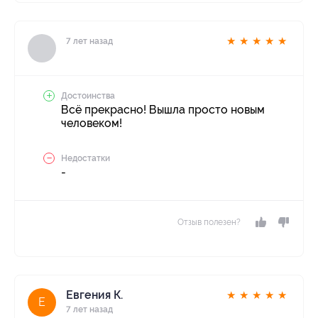
★
★
★
★
★
7 лет назад
Достоинства
Всё прекрасно! Вышла просто новым
человеком!
Недостатки
-
Отзыв полезен?
Евгения К.
★
★
★
★
★
Е
7 лет назад