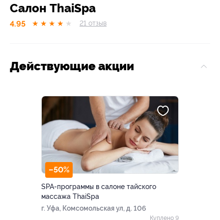
Салон ThaiSpa
4.95
★
★
★
★
★
21
отзыв
Действующие акции
–50%
SPA-программы в салоне тайского
массажа ThaiSpa
г. Уфа, Комсомольская ул, д. 106
Куплено 9