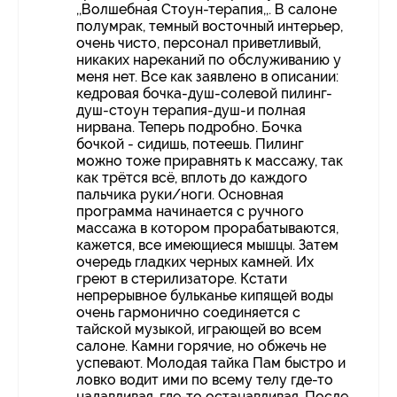
,,Волшебная Стоун-терапия,,. В салоне
полумрак, темный восточный интерьер,
очень чисто, персонал приветливый,
никаких нареканий по обслуживанию у
меня нет. Все как заявлено в описании:
кедровая бочка-душ-солевой пилинг-
душ-стоун терапия-душ-и полная
нирвана. Теперь подробно. Бочка
бочкой - сидишь, потеешь. Пилинг
можно тоже приравнять к массажу, так
как трётся всё, вплоть до каждого
пальчика руки/ноги. Основная
программа начинается с ручного
массажа в котором прорабатываются,
кажется, все имеющиеся мышцы. Затем
очередь гладких черных камней. Их
греют в стерилизаторе. Кстати
непрерывное бульканье кипящей воды
очень гармонично соединяется с
тайской музыкой, играющей во всем
салоне. Камни горячие, но обжечь не
успевают. Молодая тайка Пам быстро и
ловко водит ими по всему телу где-то
надавливая, где-то останавливая. После