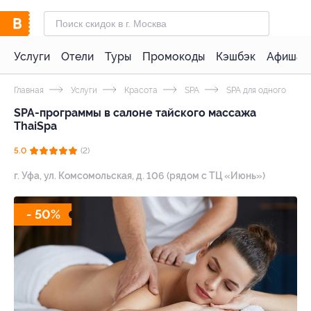
Услуги
Отели
Туры
Промокоды
Кэшбэк
Афиша 
Главная
Услуги
Красота
SPA
SPA для одного
SPA-программы в салоне тайского массажа
ThaiSpa
5.0
(2)
г. Уфа, ул. Комсомольская, д. 106 (рядом с ТЦ «Июнь»)
- 50%