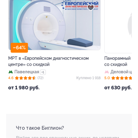
–64%
–50%
МРТ в «Европейском диагностическом
Панорамный рест
центре» со скидкой
со скидкой
Павелецкая
Деловой цент
+1
30
4.6
(72)
Куплено 1 918
5.0
(8)
от 1 980 руб.
от 630 руб.
Что такое Биглион?