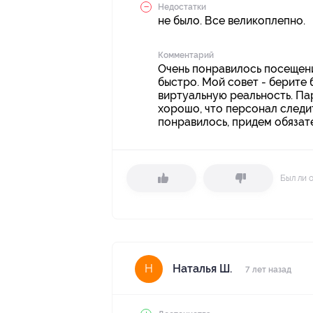
Недостатки
не было. Все великоплепно.
Комментарий
Очень понравилось посещение
быстро. Мой совет - берите
виртуальную реальность. Пар
хорошо, что персонал следит
понравилось, придем обязат
Был ли 
Наталья Ш.
Н
7 лет назад