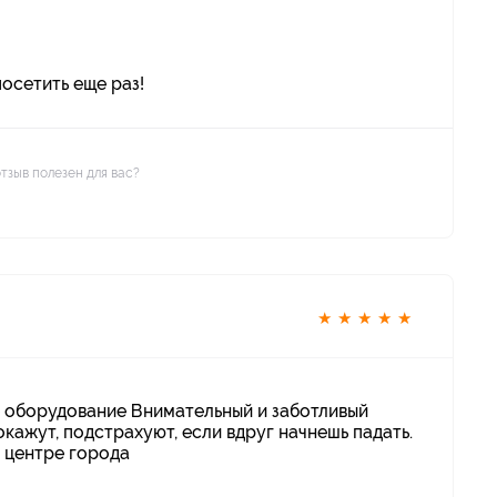
осетить еще раз!
отзыв полезен для вас?
★
★
★
★
★
 оборудование Внимательный и заботливый
окажут, подстрахуют, если вдруг начнешь падать.
 центре города