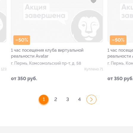
–50%
–50%
1 час посещения клуба виртуальной
1 час посещ
реальности Avatar
реальности 
г. Пермь, Комсомольский пр-т, д. 58
г. Пермь, Ко
 123
Куплено 71
от 350 руб.
от 350 руб
1
2
3
4