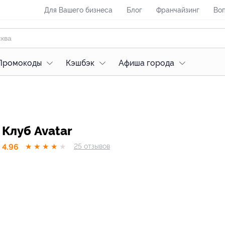
Для Вашего бизнеса
Блог
Франчайзинг
Воп
Промокоды
Кэшбэк
Афиша города
Клуб Avatar
4.96
★
★
★
★
★
25
отзывов