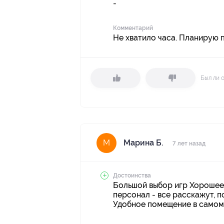
-
Комментарий
Не хватило часа. Планирую п
Был ли 
Марина Б.
М
7 лет назад
Достоинства
Большой выбор игр Хорошее
персонал - все расскажут, п
Удобное помещение в самом