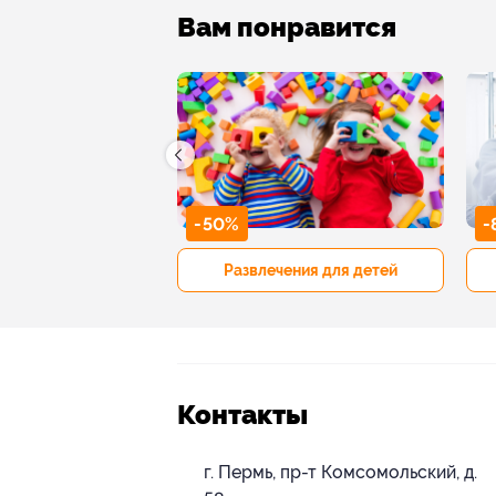
Вам понравится
-50%
-
р и педикюр
Развлечения для детей
Контакты
г. Пермь, пр-т Комсомольский, д.