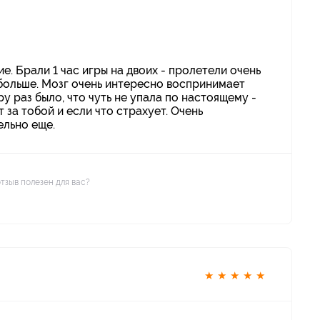
. Брали 1 час игры на двоих - пролетели очень
 больше. Мозг очень интересно воспринимает
у раз было, что чуть не упала по настоящему -
 за тобой и если что страхует. Очень
ельно еще.
отзыв полезен для вас?
★
★
★
★
★