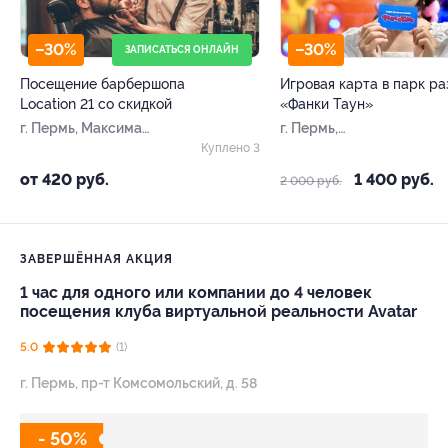
–30%
–30%
ЗАПИСАТЬСЯ ОНЛАЙН
Посещение барбершопа
Игровая карта в парк р
Location 21 со скидкой
«Фанки Таун»
г. Пермь, Максима
г. Пермь,
Горького ул, д. 21
Петропавловская ул, д.
Куплено 3
73а
от 420 руб.
1 400 руб.
2 000 руб.
ЗАВЕРШЁННАЯ АКЦИЯ
1 час для одного или компании до 4 человек
посещения клуба виртуальной реальности Avatar
5.0
(1)
г. Пермь, пр-т Комсомольский, д. 58
- 50%