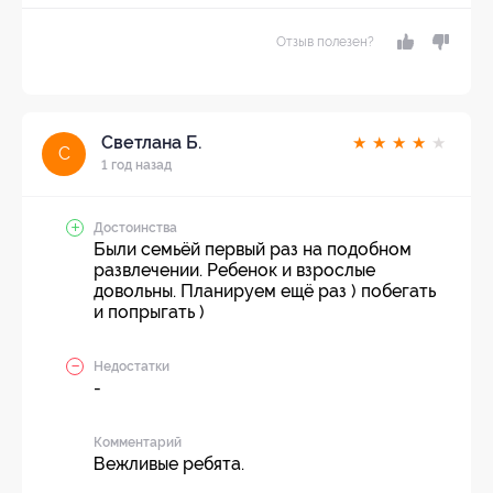
Отзыв полезен?
Светлана Б.
★
★
★
★
★
С
1 год назад
Достоинства
Были семьёй первый раз на подобном
развлечении. Ребенок и взрослые
довольны. Планируем ещё раз ) побегать
и попрыгать )
Недостатки
-
Комментарий
Вежливые ребята.