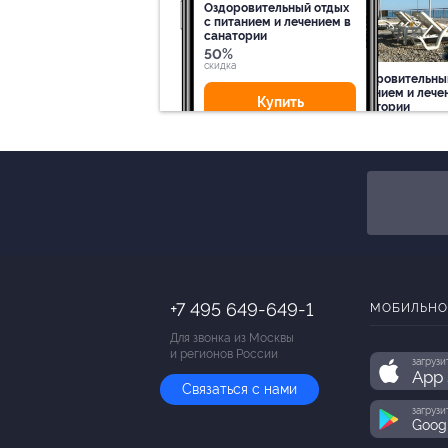
Оздоровительный отдых
c питанием и лечением в
санатории
50%
cкидка
Оздоровительны
питанием и лече
Купить
санатории
50%
cкидка
Купит
+7 495 649-649-1
МОБИЛЬНО
Для звонка из Москвы
и регионов России
загрузи
App 
Связаться с нами
загрузи
Goog