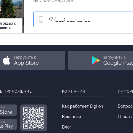
на свой смартфон
й отдых c
нием в
ь
загрузить в
загрузить в
App Store
Google Pla
Е ПРИЛОЖЕНИЕ
КОМПАНИЯ
ИНФОР
Как работает Biglion
Вопрос
ть в
Store
Вакансии
Отзывы
ть в
le Play
Блог