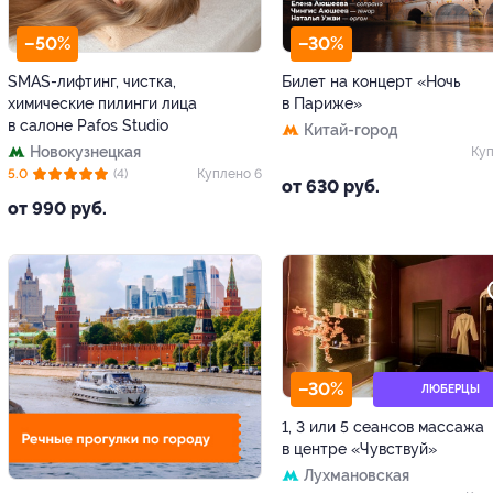
–50%
–30%
SMAS-лифтинг, чистка,
Билет на концерт «Ночь
химические пилинги лица
в Париже»
в салоне Pafos Studio
Китай-город
Новокузнецкая
Куп
5.0
(4)
Куплено 6
от 630 руб.
от 990 руб.
–30%
ЛЮБЕРЦЫ
1, 3 или 5 сеансов массажа
в центре «Чувствуй»
Лухмановская