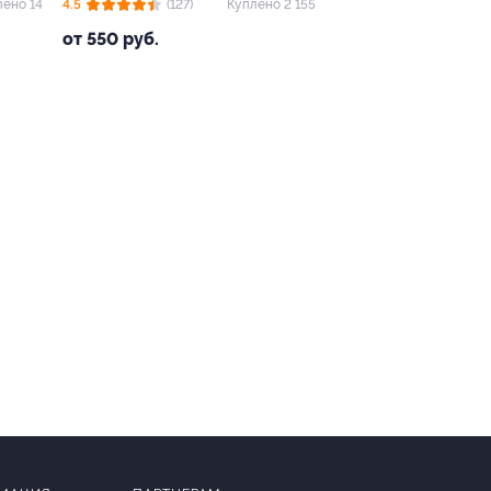
лено 14
4.5
(127)
Куплено 2 155
от 550 руб.