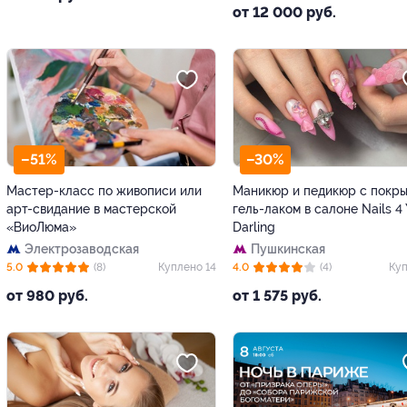
от 12 000 руб.
–51%
–30%
Мастер-класс по живописи или
Маникюр и педикюр с покр
арт-свидание в мастерской
гель-лаком в салоне Nails 4
«ВиоЛюма»
Darling
Электрозаводская
Пушкинская
5.0
(8)
Куплено 14
4.0
(4)
Куп
от 980 руб.
от 1 575 руб.