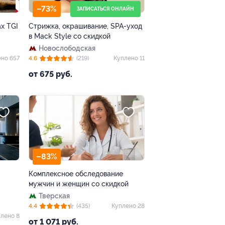
–73%
ЗАПИСАТЬСЯ ОНЛАЙН
х TGI
Стрижка, окрашивание, SPA-уход
в Mack Style со скидкой
Новослободская
но 657
4.6
(219)
Куплено 11
от 675 руб.
–83%
Комплексное обследование
мужчин и женщин со скидкой
Тверская
4.4
(435)
Куплено 28
лено 8
от 1 071 руб.