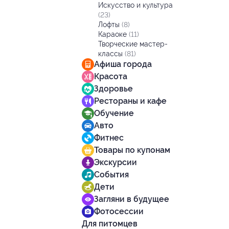
Искусство и культура
(23)
Лофты
(8)
Караоке
(11)
Творческие мастер-
классы
(81)
Афиша города
Красота
Здоровье
Рестораны и кафе
Обучение
Авто
Фитнес
Товары по купонам
Экскурсии
События
Дети
Загляни в будущее
Фотосессии
Для питомцев