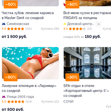
–50%
–50%
Чистка зубов, лечение кариеса
Всё меню кухни в ресторана
в Master Dent со скидкой
FRIDAYS за полцены
Семёновская
Деловой центр
+3
(закрыт)
4.9
(410)
Куплено 288
4.3
(22)
Купле
от 1 500 руб.
150 руб.
скидка 50% за
–90%
–30%
Лазерная эпиляция в «Ларимар»
SPA-отдых в отеле
со скидкой
«Корпоративный центр 5*»
со скидкой
Улица 1905 года
СОЧИ
5.0
(104)
Куплено 123
Куп
от 500 руб.