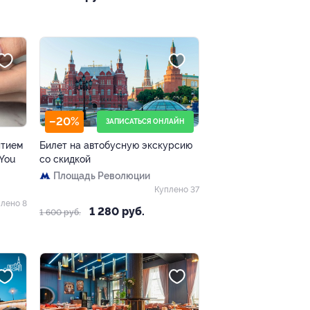
–20%
ЗАПИСАТЬСЯ ОНЛАЙН
ытием
Билет на автобусную экскурсию
 You
со скидкой
Площадь Революции
Куплено 37
лено 8
1 280 руб.
1 600 руб.