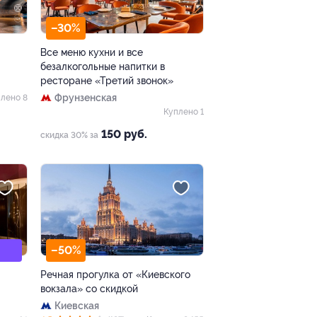
–30%
Все меню кухни и все
безалкогольные напитки в
ресторане «Третий звонок»
Фрунзенская
лено 8
Куплено 1
150 руб.
скидка 30% за
–50%
Речная прогулка от «Киевского
вокзала» со скидкой
Киевская