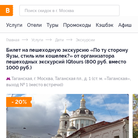
Услуги
Отели
Туры
Промокоды
Кэшбэк
Афиша 
Главная
Услуги
Дети
Экскурсии
Билет на пешеходную экскурсию «По ту сторону
Яузы, стиль или кошелек?» от организатора
пешеходных экскурсий IQtours (800 руб. вместо
1000 руб.)
Таганская,
г. Москва, Таганская пл., д. 1 (ст. м. «Таганская»,
выход № 1 (место встречи))
- 20%