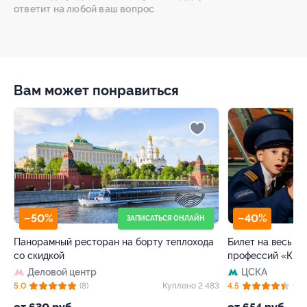
ответит на любой ваш вопрос
Вам может понравиться
–50%
–40%
ЗАПИСАТЬСЯ ОНЛАЙН
Панорамный ресторан на борту теплохода
Билет на весь де
со скидкой
профессий «Кид
Деловой центр
ЦСКА
05
5.0
(8)
Куплено 2 483
4.5
(63)