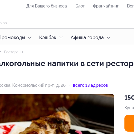
Для Вашего бизнеса
Блог
Франчайзинг
Воп
Промокоды
Кэшбэк
Афиша города
Рестораны
алкогольные напитки в сети рест
Москва, Комсомольский пр-т., д. 26
всего 13 адресов
150
Купо