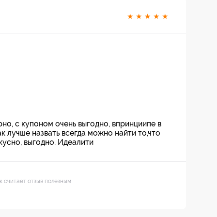
★
★
★
★
★
но, с купоном очень выгодно, впринциипе в
к лучше назвать всегда можно найти то,что
вкусно, выгодно. Идеалити
ек считает отзыв полезным