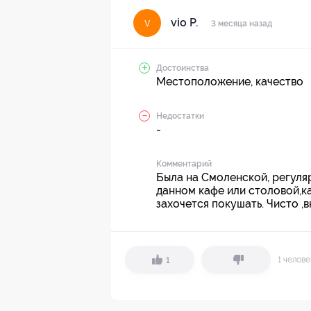
vio Р.
v
3 месяца назад
Достоинства
Местоположение, качество
Недостатки
-
Комментарий
Была на Смоленской, регуляр
данном кафе или столовой,ка
захочется покушать. Чисто ,
1 челов
1