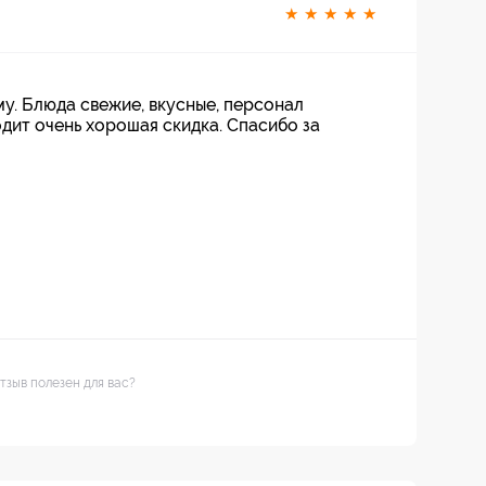
★
★
★
★
★
у. Блюда свежие, вкусные, персонал
дит очень хорошая скидка. Спасибо за
тзыв полезен для вас?