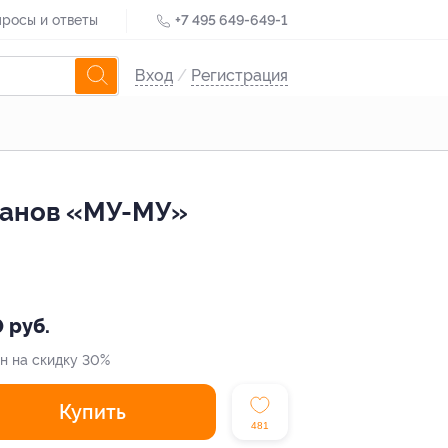
росы и ответы
+7 495 649-649-1
Вход
/
Регистрация
оранов «МУ-МУ»
 руб.
н на скидку 30%
Купить
481