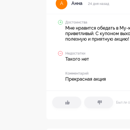
Анна
А
24 дня назад
Достоинства
Мне нравится обедать в Му-м
приветливый. С купоном выхо
полезную и приятную акцию!
Недостатки
Такого нет
Комментарий
Прекрасная акция
Был ли о