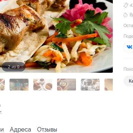
4
В
Оста
Поде
3 из 9
Похо
К
я
.
ии
Адреса
Отзывы