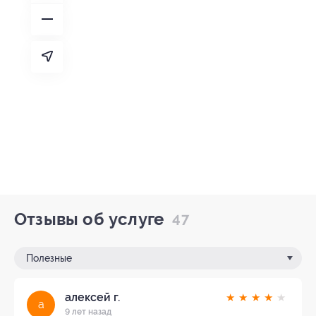
Отзывы об услуге
47
Полезные
алексей г.
★
★
★
★
★
а
9 лет назад